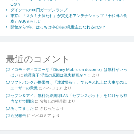
ω＠？
ダイソーの100円ガーデンランプ
東京に『スタミナ源たれ』が買えるアンテナショップ『十和田の食
卓』があるらしい
開館から1年、はっちは中心街の救世主になれるのか？
最近のコメント
ドコモ＋ディズニーな「Disney Mobile on docomo」は無料がいっ
ぱい
に
徳澤直子 浮気の原因は流失動画か？！
より
ソフトバンクが携帯向け「津波警報」、でもそれ以上に大事なのは
ユーザーの意識
に
ペペロミア
より
セブン＆アイ、無料公衆無線LAN「セブンスポット」を12月から都
内などで開始
に
名無しの権兵衛
より
あけてました
に
さじった
より
近況報告
に
ペペロミア
より