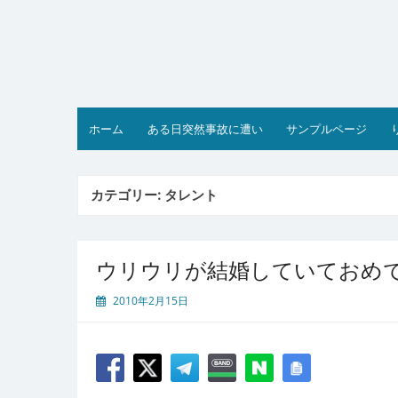
コ
ン
テ
ン
ツ
へ
ス
ホーム
ある日突然事故に遭い
サンプルページ
キ
ッ
プ
カテゴリー:
タレント
ウリウリが結婚していておめ
2010年2月15日