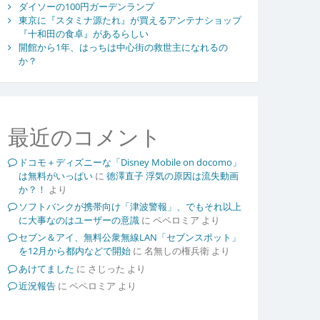
ダイソーの100円ガーデンランプ
東京に『スタミナ源たれ』が買えるアンテナショップ
『十和田の食卓』があるらしい
開館から1年、はっちは中心街の救世主になれるの
か？
最近のコメント
ドコモ＋ディズニーな「Disney Mobile on docomo」
は無料がいっぱい
に
徳澤直子 浮気の原因は流失動画
か？！
より
ソフトバンクが携帯向け「津波警報」、でもそれ以上
に大事なのはユーザーの意識
に
ペペロミア
より
セブン＆アイ、無料公衆無線LAN「セブンスポット」
を12月から都内などで開始
に
名無しの権兵衛
より
あけてました
に
さじった
より
近況報告
に
ペペロミア
より