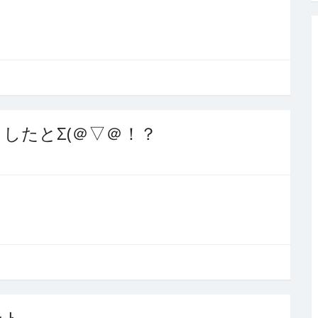
したとΣ(＠▽＠！？
ント