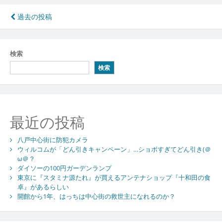
投
過去の投稿
稿
ナ
検索
ビ
検索
ゲ
ー
シ
最近の投稿
ョ
八戸中心街に防犯カメラ
ン
ウィルコムが「どん引きキャンペーン」…ショボすぎてどん引き(＠
ω＠？
ダイソーの100円ガーデンランプ
東京に『スタミナ源たれ』が買えるアンテナショップ『十和田の食
卓』があるらしい
開館から1年、はっちは中心街の救世主になれるのか？