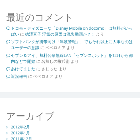
最近のコメント
ドコモ＋ディズニーな「Disney Mobile on docomo」は無料がいっ
ぱい
に
徳澤直子 浮気の原因は流失動画か？！
より
ソフトバンクが携帯向け「津波警報」、でもそれ以上に大事なのは
ユーザーの意識
に
ペペロミア
より
セブン＆アイ、無料公衆無線LAN「セブンスポット」を12月から都
内などで開始
に
名無しの権兵衛
より
あけてました
に
さじった
より
近況報告
に
ペペロミア
より
アーカイブ
2012年2月
2012年1月
2011年12月