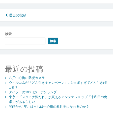
投
過去の投稿
稿
ナ
検索
ビ
検索
ゲ
ー
シ
最近の投稿
ョ
八戸中心街に防犯カメラ
ン
ウィルコムが「どん引きキャンペーン」…ショボすぎてどん引き(＠
ω＠？
ダイソーの100円ガーデンランプ
東京に『スタミナ源たれ』が買えるアンテナショップ『十和田の食
卓』があるらしい
開館から1年、はっちは中心街の救世主になれるのか？