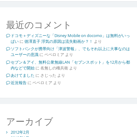
最近のコメント
ドコモ＋ディズニーな「Disney Mobile on docomo」は無料がいっ
ぱい
に
徳澤直子 浮気の原因は流失動画か？！
より
ソフトバンクが携帯向け「津波警報」、でもそれ以上に大事なのは
ユーザーの意識
に
ペペロミア
より
セブン＆アイ、無料公衆無線LAN「セブンスポット」を12月から都
内などで開始
に
名無しの権兵衛
より
あけてました
に
さじった
より
近況報告
に
ペペロミア
より
アーカイブ
2012年2月