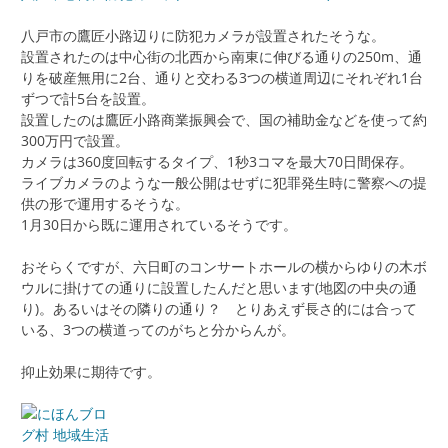
八戸市の鷹匠小路辺りに防犯カメラが設置されたそうな。
設置されたのは中心街の北西から南東に伸びる通りの250m、通
りを破産無用に2台、通りと交わる3つの横道周辺にそれぞれ1台
ずつで計5台を設置。
設置したのは鷹匠小路商業振興会で、国の補助金などを使って約
300万円で設置。
カメラは360度回転するタイプ、1秒3コマを最大70日間保存。
ライブカメラのような一般公開はせずに犯罪発生時に警察への提
供の形で運用するそうな。
1月30日から既に運用されているそうです。
おそらくですが、六日町のコンサートホールの横からゆりの木ボ
ウルに掛けての通りに設置したんだと思います(地図の中央の通
り)。あるいはその隣りの通り？ とりあえず長さ的には合って
いる、3つの横道ってのがちと分からんが。
抑止効果に期待です。