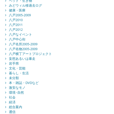
ペット・生き物
みどウィル移過去ログ
健康・医療
八戸2005-2009
八戸2010
八戸2011
八戸2012
八戸なイベント
八戸中心街
八戸名所2005-2009
八戸名物2005-2009
八戸横丁アートプロジェクト
妄想あるいは暴走
岩手県
文化・芸能
暮らし・生活
未分類
本・雑誌・DVDなど
激安なモノ
環境･自然
社会
経済
総合案内
通信