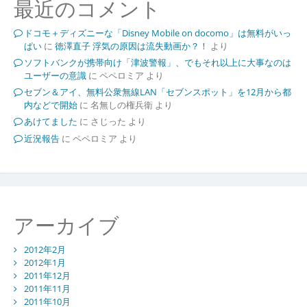
最近のコメント
ドコモ＋ディズニーな「Disney Mobile on docomo」は無料がいっ
ぱい
に
徳澤直子 浮気の原因は流失動画か？！
より
ソフトバンクが携帯向け「津波警報」、でもそれ以上に大事なのは
ユーザーの意識
に
ペペロミア
より
セブン＆アイ、無料公衆無線LAN「セブンスポット」を12月から都
内などで開始
に
名無しの権兵衛
より
あけてました
に
さじった
より
近況報告
に
ペペロミア
より
アーカイブ
2012年2月
2012年1月
2011年12月
2011年11月
2011年10月