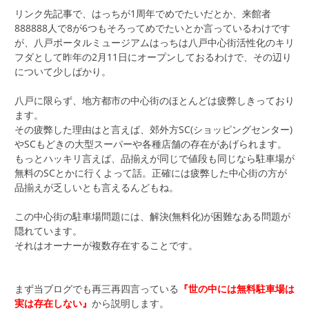
リンク先記事で、はっちが1周年でめでたいだとか、来館者
888888人で8が6つもそろってめでたいとか言っているわけです
が、八戸ポータルミュージアムはっちは八戸中心街活性化のキリ
フダとして昨年の2月11日にオープンしておるわけで、その辺り
について少しばかり。
八戸に限らず、地方都市の中心街のほとんどは疲弊しきっており
ます。
その疲弊した理由はと言えば、郊外方SC(ショッピングセンター)
やSCもどきの大型スーパーや各種店舗の存在があげられます。
もっとハッキリ言えば、品揃えが同じで値段も同じなら駐車場が
無料のSCとかに行くよって話。正確には疲弊した中心街の方が
品揃えが乏しいとも言えるんどもね。
この中心街の駐車場問題には、解決(無料化)が困難なある問題が
隠れています。
それはオーナーが複数存在することです。
まず当ブログでも再三再四言っている
『世の中には無料駐車場は
実は存在しない』
から説明します。