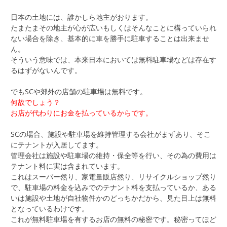
日本の土地には、誰かしら地主がおります。
たまたまその地主が心が広いもしくはそんなことに構っていられ
ない場合を除き、基本的に車を勝手に駐車することは出来ませ
ん。
そういう意味では、本来日本においては無料駐車場などは存在す
るはずがないんです。
でもSCや郊外の店舗の駐車場は無料です。
何故でしょう？
お店が代わりにお金を払っているからです。
SCの場合、施設や駐車場を維持管理する会社がまずあり、そこ
にテナントが入居してます。
管理会社は施設や駐車場の維持・保全等を行い、その為の費用は
テナント料に実は含まれています。
これはスーパー然り、家電量販店然り、リサイクルショップ然り
で、駐車場の料金を込みでのテナント料を支払っているか、ある
いは施設や土地が自社物件かのどっちかだから、見た目上は無料
となっているわけです。
これが無料駐車場を有するお店の無料の秘密です。秘密ってほど