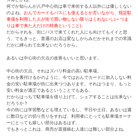
何でか知らんが八戸中心街は車で来街する人以外には優しくない
のよね。
おんでカードもバスにも使えるとか言いながら、指定駐
車場を利用した人が街で買い物しない限りはくれないし(＝つま
りは車で来た人だけの特典ということ)。
だからそれを、街にバスで来てくれた人にも向けてもイイと思
う。でもきっと、普通のお店は変なしがらみだかそれまでの常識
だかに縛られて出来ないだろうから。
あるいは中心街の欠点の改善もいいと思います。
中心街の欠点、それはズバリ料金の高い駐車場。
それを裏付けるかのように、今ではおんでカードに加入しない料
金の安い駐車場が街に出来つつあります。それはつまり、もっと
安い料金が適正であるということでもある。
だからはっちで駐車場を借り上げて、シェアすることは出来ない
だろうか？
今の街には学習塾なども増えているし、平日や土日、あるいは週
に数日などの切り売りをすれば、利用者にとっても駐車場オーナ
ーにとっても嬉しい部分はあるはず。
でもきっとこれは、商売が直接絡む人達には難しい部分よね。