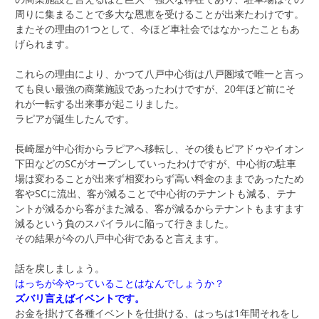
周りに集まることで多大な恩恵を受けることが出来たわけです。
またその理由の1つとして、今ほど車社会ではなかったこともあ
げられます。
これらの理由により、かつて八戸中心街は八戸圏域で唯一と言っ
ても良い最強の商業施設であったわけですが、20年ほど前にそ
れが一転する出来事が起こりました。
ラピアが誕生したんです。
長崎屋が中心街からラピアへ移転し、その後もピアドゥやイオン
下田などのSCがオープンしていったわけですが、中心街の駐車
場は変わることが出来ず相変わらず高い料金のままであったため
客やSCに流出、客が減ることで中心街のテナントも減る、テナ
ントが減るから客がまた減る、客が減るからテナントもますます
減るという負のスパイラルに陥って行きました。
その結果が今の八戸中心街であると言えます。
話を戻しましょう。
はっちが今やっていることはなんでしょうか？
ズバリ言えばイベントです。
お金を掛けて各種イベントを仕掛ける、はっちは1年間それをし