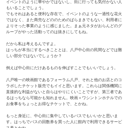
イベントのように華やかではないし、街に行っても気付かない人
もいることでしょう。
でもそれはあると便利な存在で、イベントのような一過性な花火
ではなく、また商売などののためのばらまきでもない、利用者に
よりそった事業のように感じました。まぁ元ネタがおらんどのグ
ループがやった活動ってのは抜きにしてもね。
だから私は考えるんですよ。
はっちが本当にするべきこととは、八戸中心街の民間などでは難
しい部分ではないでしょうか？
例えば中心街にだけあるものを伸ばすことでもいいでしょう。
八戸唯一の映画館であるフォーラム八戸、それと他のお店とのコ
ラボしたチケット販売でもイイと思います。これらは関係機関に
直接的な利益がないと自らはやりにくいことですが、第三者であ
るはっちなら可能かも知れません。映画＋ワシントンホテルでの
お食事をちょっとお得なチケットで、とかね。
もっと身近に、中心街に集中しているバスでもいいかと思いま
す。はっちでバスの回数券を買った人に館内で利用できるサービ
ス券とかね。