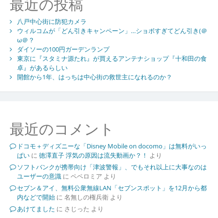
最近の投稿
八戸中心街に防犯カメラ
ウィルコムが「どん引きキャンペーン」…ショボすぎてどん引き(＠
ω＠？
ダイソーの100円ガーデンランプ
東京に『スタミナ源たれ』が買えるアンテナショップ『十和田の食
卓』があるらしい
開館から1年、はっちは中心街の救世主になれるのか？
最近のコメント
ドコモ＋ディズニーな「Disney Mobile on docomo」は無料がいっ
ぱい
に
徳澤直子 浮気の原因は流失動画か？！
より
ソフトバンクが携帯向け「津波警報」、でもそれ以上に大事なのは
ユーザーの意識
に
ペペロミア
より
セブン＆アイ、無料公衆無線LAN「セブンスポット」を12月から都
内などで開始
に
名無しの権兵衛
より
あけてました
に
さじった
より