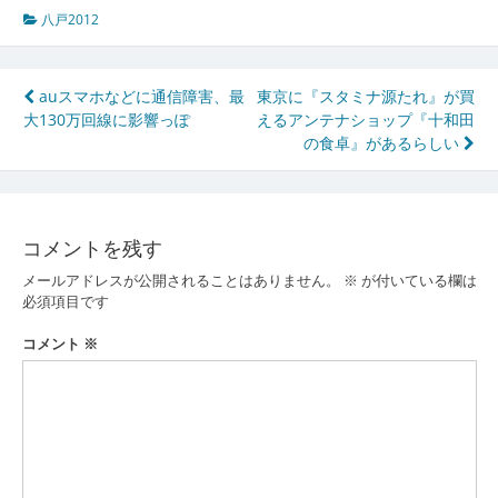
八戸2012
投
auスマホなどに通信障害、最
東京に『スタミナ源たれ』が買
大130万回線に影響っぽ
えるアンテナショップ『十和田
稿
の食卓』があるらしい
ナ
ビ
ゲ
コメントを残す
ー
メールアドレスが公開されることはありません。
※
が付いている欄は
必須項目です
シ
コメント
※
ョ
ン