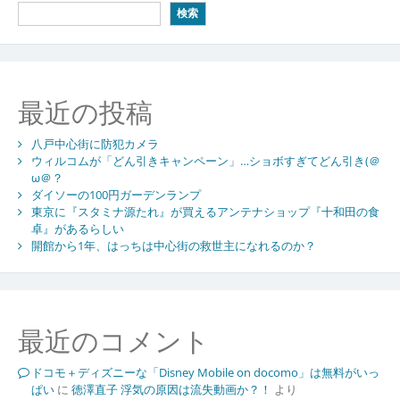
検索
最近の投稿
八戸中心街に防犯カメラ
ウィルコムが「どん引きキャンペーン」…ショボすぎてどん引き(＠
ω＠？
ダイソーの100円ガーデンランプ
東京に『スタミナ源たれ』が買えるアンテナショップ『十和田の食
卓』があるらしい
開館から1年、はっちは中心街の救世主になれるのか？
最近のコメント
ドコモ＋ディズニーな「Disney Mobile on docomo」は無料がいっ
ぱい
に
徳澤直子 浮気の原因は流失動画か？！
より