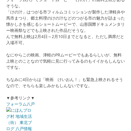
そうな。
「けの汁」はつがる市フィルムコミッションが製作した津軽弁や
馬市まつり、郷土料理のけの汁などのつがる市の魅力が詰まった
懐かしさを感じるショートムービーで、山形国際ドキュメンタリ
ー映画祭などでも上映された作品だそうな。
んで無料上映は2月4日～2月10日までとなると。ただし満席だと
入場不可。
なにやらこの映画、津軽のPRムービーでもあるらしいが、無料
上映とのことなので気軽に見に行ってみるのもイイかもしんない
ですな。
ちなみに4日からは「映画 けいおん！」も緊急上映されるそう
なので、そちらも楽しみかもしんないですな。
▼参考リンク▼
フォーラム八戸