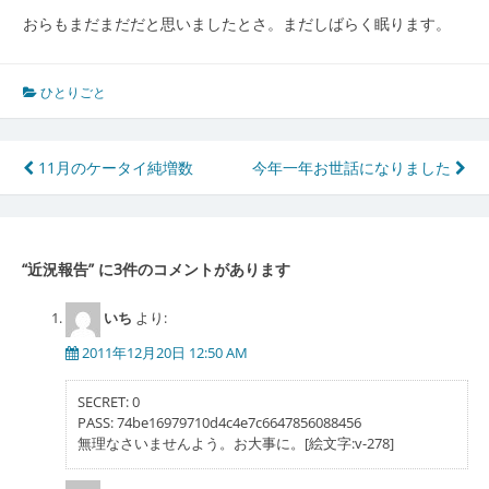
おらもまだまだだと思いましたとさ。まだしばらく眠ります。
ひとりごと
投
11月のケータイ純増数
今年一年お世話になりました
稿
ナ
“
近況報告
” に3件のコメントがあります
ビ
ゲ
いち
より:
ー
2011年12月20日 12:50 AM
シ
SECRET: 0
ョ
PASS: 74be16979710d4c4e7c6647856088456
無理なさいませんよう。お大事に。[絵文字:v-278]
ン