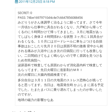
2011年12月25日 8:18 PM
SECRET: 0
PASS: 74be16979710d4c4e7c6647856088456
みどりうがさん体調早く治るように願ってます。さて今年
一月頃から仕事中に具合がわるくなり。六戸町から帰って
くるのに５時間かけて帰ってきました。３月に地震があっ
てしばらく身体２４時間揺れいる状態 ３ヶ月に１回具合が
わるくなる。１０月にはガードレールに車をぶつける自損
事故はおこしたり先月２０日は原因不明の激痛 背中から刺
される痛みが入浴中におき次の日病院に行っても改善しな
い。二日間続けてもよく鳴らないので早く原因を見つける
ため市民病院へ
泌尿器科で検査しても原因わからず消化器内科で検査して
もらってます。先日火曜日に造影剤のＭＲＩ
次の火曜日に大腸内視鏡検査です。
多分自分は３月１１日の大地震のストレス恐怖心が残って
ると思ってます。当日は、地震発生時 かぶしま に居る予定
でした。たまたまバスに乗り遅れてしまったのが幸いした
のですが。
地球の磁力の影響かなあ