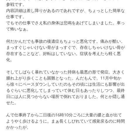
参戦です。
内容詳細は差し障りがあるのであれですが、ちょっとした簡単な
仕事です。
でもその仕事でさえ私の身体は悲鳴をあげてしまいました。車っ
て怖いなぁ。
何だかんだでも事故の後遺症もちょっと悪化です。痛みが酷い。
まっすぐじゃいけない骨がまっすぐで、存在しちゃいけない骨が
存在することなど、好転はしていない。症状を考えたら軽く悪
化。
そしてしばらく暴れていなかった持病も最悪の形で発症。大きく
腫れ上がり歩くことも困難となった。んだもんで、11月中旬か
ら徐々にペースダウンしていたのもその頃には生活にも影響が出
るぐらいに悪化してしまっていて休む日もあったりしつつ、最終
日には人に見つからない場所で倒れておりました。何とか隠し通
せた。
んで仕事終了から二日後の16時10分ごろに大量の膿と血が出て
ようやく歩けるように。まぁ長くしびれていて感覚戻るのに時間
かかったが。