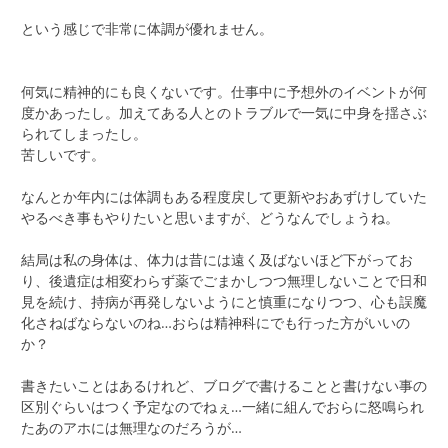
という感じで非常に体調が優れません。
何気に精神的にも良くないです。仕事中に予想外のイベントが何
度かあったし。加えてある人とのトラブルで一気に中身を揺さぶ
られてしまったし。
苦しいです。
なんとか年内には体調もある程度戻して更新やおあずけしていた
やるべき事もやりたいと思いますが、どうなんでしょうね。
結局は私の身体は、体力は昔には遠く及ばないほど下がってお
り、後遺症は相変わらず薬でごまかしつつ無理しないことで日和
見を続け、持病が再発しないようにと慎重になりつつ、心も誤魔
化さねばならないのね…おらは精神科にでも行った方がいいの
か？
書きたいことはあるけれど、ブログで書けることと書けない事の
区別ぐらいはつく予定なのでねぇ…一緒に組んでおらに怒鳴られ
たあのアホには無理なのだろうが…