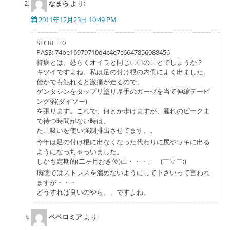
なまら
より:
2011年12月23日 10:49 PM
SECRET: 0
PASS: 74be16979710d4c4e7c6647856088456
持病とは、恐らくオイラと同じ〇〇のことでしょうか？
キツイですよね。私は足の付け根の内側によく出ました。
僅かでも触れると激痛が走るので、
ゲンタシンをタップリ塗り厚手のガーゼを当て伸縮テーピ
ング弱(ダイソー)
を張ります。これで、何とか歩けますが、腫れのピークま
で待つ時間がない時は、
たこ吸いを使い強制排出させてます。。
今年は足の付け根に出なくなった代わりに尻やワキに出る
ようになっちゃっいました。
しかも定期的(二ヶ月おき位)に・・・。 (￣▽￣;)
病院ではストレスを溜めないようにして下さいって言われ
ますが・・・
どうすれば良いのやら、、ですよね。
ペペロミア
より: