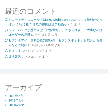
最近のコメント
ドコモ＋ディズニーな「Disney Mobile on docomo」は無料がいっ
ぱい
に
徳澤直子 浮気の原因は流失動画か？！
より
ソフトバンクが携帯向け「津波警報」、でもそれ以上に大事なのは
ユーザーの意識
に
ペペロミア
より
セブン＆アイ、無料公衆無線LAN「セブンスポット」を12月から都
内などで開始
に
名無しの権兵衛
より
あけてました
に
さじった
より
近況報告
に
ペペロミア
より
アーカイブ
2012年2月
2012年1月
2011年12月