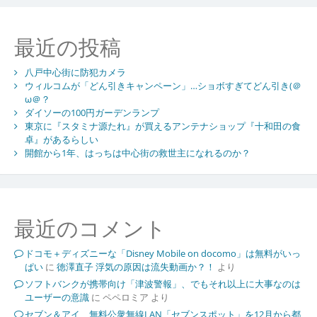
最近の投稿
八戸中心街に防犯カメラ
ウィルコムが「どん引きキャンペーン」…ショボすぎてどん引き(＠
ω＠？
ダイソーの100円ガーデンランプ
東京に『スタミナ源たれ』が買えるアンテナショップ『十和田の食
卓』があるらしい
開館から1年、はっちは中心街の救世主になれるのか？
最近のコメント
ドコモ＋ディズニーな「Disney Mobile on docomo」は無料がいっ
ぱい
に
徳澤直子 浮気の原因は流失動画か？！
より
ソフトバンクが携帯向け「津波警報」、でもそれ以上に大事なのは
ユーザーの意識
に
ペペロミア
より
セブン＆アイ、無料公衆無線LAN「セブンスポット」を12月から都