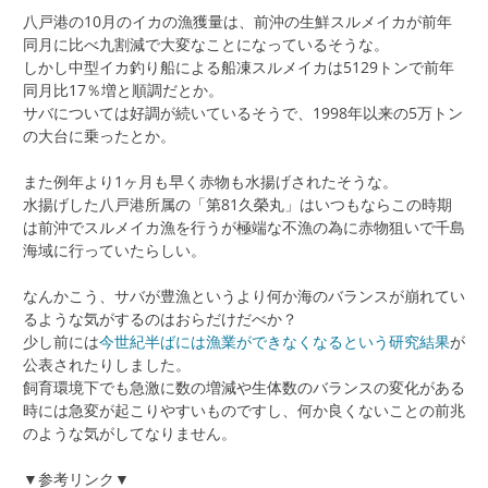
八戸港の10月のイカの漁獲量は、前沖の生鮮スルメイカが前年
同月に比べ九割減で大変なことになっているそうな。
しかし中型イカ釣り船による船凍スルメイカは5129トンで前年
同月比17％増と順調だとか。
サバについては好調が続いているそうで、1998年以来の5万トン
の大台に乗ったとか。
また例年より1ヶ月も早く赤物も水揚げされたそうな。
水揚げした八戸港所属の「第81久榮丸」はいつもならこの時期
は前沖でスルメイカ漁を行うが極端な不漁の為に赤物狙いで千島
海域に行っていたらしい。
なんかこう、サバが豊漁というより何か海のバランスが崩れてい
るような気がするのはおらだけだべか？
少し前には
今世紀半ばには漁業ができなくなるという研究結果
が
公表されたりしました。
飼育環境下でも急激に数の増減や生体数のバランスの変化がある
時には急変が起こりやすいものですし、何か良くないことの前兆
のような気がしてなりません。
▼参考リンク▼