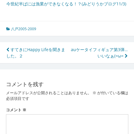
今世紀半ばには漁業ができなくなる！？(みどりうかブログ11/3)
八戸2005-2009
投
すてきにHappy Lifeを聞きま
auケータイフィギュア第3弾…
した。２
いいなぁ(=ω=
稿
ナ
ビ
コメントを残す
ゲ
メールアドレスが公開されることはありません。
※
が付いている欄は
ー
必須項目です
シ
コメント
※
ョ
ン