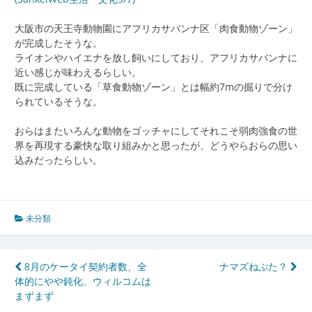
大阪市の天王寺動物園にアフリカサバンナ区「肉食動物ゾーン」
が完成したそうな。
ライオンやハイエナを放し飼いにしており、アフリカサバンナに
近い感じが味わえるらしい。
既に完成している「草食動物ゾーン」とは幅約7mの掘りで分け
られているそうな。
おらはまたいろんな動物をゴッチャにしてそれこそ弱肉強食の世
界を再現する豪快な取り組みかと思ったが、どうやらおらの思い
込みだったらしい。
未分類
投
8月のケータイ契約者数、全
ナマズねぷた？
体的にやや鈍化、ウィルコムは
稿
まずまず