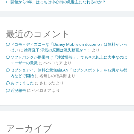
開館から1年、はっちは中心街の救世主になれるのか？
最近のコメント
ドコモ＋ディズニーな「Disney Mobile on docomo」は無料がいっ
ぱい
に
徳澤直子 浮気の原因は流失動画か？！
より
ソフトバンクが携帯向け「津波警報」、でもそれ以上に大事なのは
ユーザーの意識
に
ペペロミア
より
セブン＆アイ、無料公衆無線LAN「セブンスポット」を12月から都
内などで開始
に
名無しの権兵衛
より
あけてました
に
さじった
より
近況報告
に
ペペロミア
より
アーカイブ