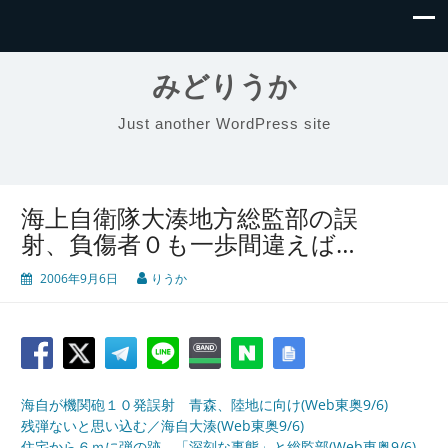
みどりうか
Just another WordPress site
海上自衛隊大湊地方総監部の誤
射、負傷者０も一歩間違えば…
2006年9月6日
りうか
海自が機関砲１０発誤射 青森、陸地に向け(Web東奥9/6)
残弾ないと思い込む／海自大湊(Web東奥9/6)
住宅から６ｍに弾の跡 「深刻な事態」と総監部(Web東奥9/6)