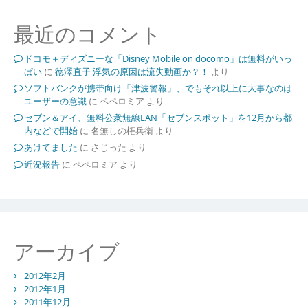
最近のコメント
ドコモ＋ディズニーな「Disney Mobile on docomo」は無料がいっ
ぱい
に
徳澤直子 浮気の原因は流失動画か？！
より
ソフトバンクが携帯向け「津波警報」、でもそれ以上に大事なのは
ユーザーの意識
に
ペペロミア
より
セブン＆アイ、無料公衆無線LAN「セブンスポット」を12月から都
内などで開始
に
名無しの権兵衛
より
あけてました
に
さじった
より
近況報告
に
ペペロミア
より
アーカイブ
2012年2月
2012年1月
2011年12月