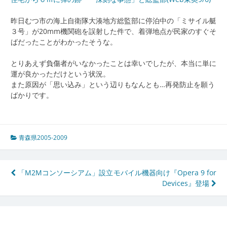
昨日むつ市の海上自衛隊大湊地方総監部に停泊中の「ミサイル艇
３号」が20mm機関砲を誤射した件で、着弾地点が民家のすぐそ
ばだったことがわかったそうな。
とりあえず負傷者がいなかったことは幸いでしたが、本当に単に
運が良かっただけという状況。
また原因が「思い込み」という辺りもなんとも…再発防止を願う
ばかりです。
青森県2005-2009
投
「M2Mコンソーシアム」設立
モバイル機器向け『Opera 9 for
Devices』登場
稿
ナ
ビ