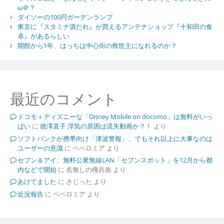
ω＠？
ダイソーの100円ガーデンランプ
東京に『スタミナ源たれ』が買えるアンテナショップ『十和田の食
卓』があるらしい
開館から1年、はっちは中心街の救世主になれるのか？
最近のコメント
ドコモ＋ディズニーな「Disney Mobile on docomo」は無料がいっ
ぱい
に
徳澤直子 浮気の原因は流失動画か？！
より
ソフトバンクが携帯向け「津波警報」、でもそれ以上に大事なのは
ユーザーの意識
に
ペペロミア
より
セブン＆アイ、無料公衆無線LAN「セブンスポット」を12月から都
内などで開始
に
名無しの権兵衛
より
あけてました
に
さじった
より
近況報告
に
ペペロミア
より