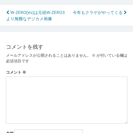
投
W-ZERO[es]は元祖W-ZERO3
今年もクラゲがやってくる
より無難なデジカメ画像
稿
ナ
ビ
コメントを残す
ゲ
メールアドレスが公開されることはありません。
※
が付いている欄は
ー
必須項目です
シ
コメント
※
ョ
ン