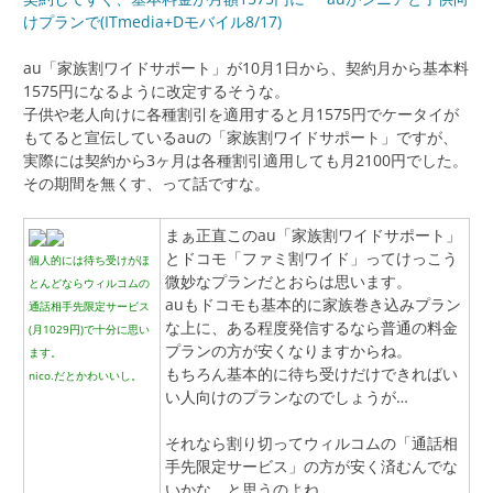
けプランで(ITmedia+Dモバイル8/17)
au「家族割ワイドサポート」が10月1日から、契約月から基本料
1575円になるように改定するそうな。
子供や老人向けに各種割引を適用すると月1575円でケータイが
もてると宣伝しているauの「家族割ワイドサポート」ですが、
実際には契約から3ヶ月は各種割引適用しても月2100円でした。
その期間を無くす、って話ですな。
まぁ正直このau「家族割ワイドサポート」
とドコモ「ファミ割ワイド」ってけっこう
個人的には待ち受けがほ
微妙なプランだとおらは思います。
とんどならウィルコムの
auもドコモも基本的に家族巻き込みプラン
通話相手先限定サービス
な上に、ある程度発信するなら普通の料金
(月1029円)で十分に思い
プランの方が安くなりますからね。
ます。
もちろん基本的に待ち受けだけできればい
nico.だとかわいいし。
い人向けのプランなのでしょうが…
それなら割り切ってウィルコムの「通話相
手先限定サービス」の方が安く済むんでな
いかな、と思うのよね。