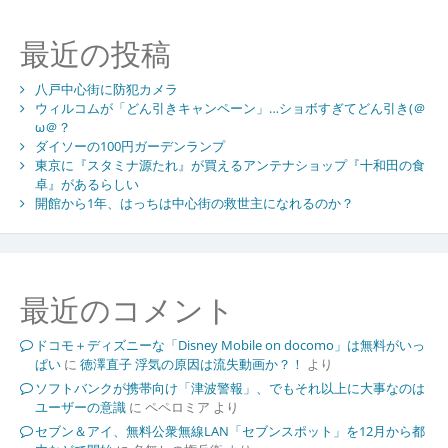
最近の投稿
八戸中心街に防犯カメラ
ウィルコムが「どん引きキャンペーン」…ショボすぎてどん引き(＠
ω＠？
ダイソーの100円ガーデンランプ
東京に『スタミナ源たれ』が買えるアンテナショップ『十和田の食
卓』があるらしい
開館から1年、はっちは中心街の救世主になれるのか？
最近のコメント
ドコモ＋ディズニーな「Disney Mobile on docomo」は無料がいっ
ぱい
に
徳澤直子 浮気の原因は流失動画か？！
より
ソフトバンクが携帯向け「津波警報」、でもそれ以上に大事なのは
ユーザーの意識
に
ペペロミア
より
セブン＆アイ、無料公衆無線LAN「セブンスポット」を12月から都