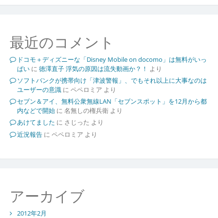
最近のコメント
ドコモ＋ディズニーな「Disney Mobile on docomo」は無料がいっ
ぱい
に
徳澤直子 浮気の原因は流失動画か？！
より
ソフトバンクが携帯向け「津波警報」、でもそれ以上に大事なのは
ユーザーの意識
に
ペペロミア
より
セブン＆アイ、無料公衆無線LAN「セブンスポット」を12月から都
内などで開始
に
名無しの権兵衛
より
あけてました
に
さじった
より
近況報告
に
ペペロミア
より
アーカイブ
2012年2月