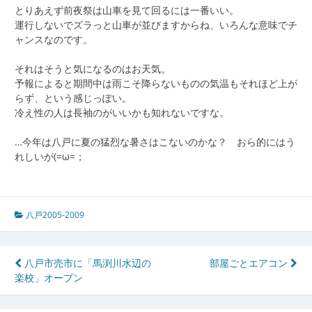
とりあえず前夜祭は山車を見て回るには一番いい。
運行しないでズラっと山車が並びますからね、いろんな意味でチ
ャンスなのです。
それはそうと気になるのはお天気。
予報によると期間中は雨こそ降らないものの気温もそれほど上が
らず、という感じっぽい。
冷え性の人は長袖のがいいかも知れないですな。
…今年は八戸に夏の猛烈な暑さはこないのかな？ おら的にはう
れしいが(=ω=；
八戸2005-2009
投
八戸市売市に「馬渕川水辺の
部屋ごとエアコン
楽校」オープン
稿