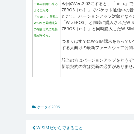
今回のVer.2.02にすると、「nic
ールが利用出来る
ZERO3［es］」でパケット通信中
ようになる
ただし、バージョンアップ対象となるのは「V
「nico.」。新規に
「W-ZERO3」と同時に購入されたW-SI
W-SIMと同時購入
ZERO3［es］」と同時購入したW-S
の場合は既に最新
版だそうな。
つまりはすでにW-SIM端末をもっていて、
する人向けの最新ファームウェア公開
該当の方はバージョンアップをどうぞ
新規契約の方は更新の必要がありませ
ケータイ2006
投
W-SIMだからできること