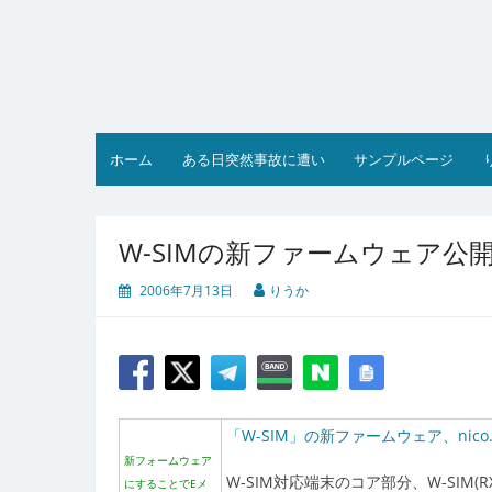
コ
ン
テ
ン
ツ
へ
ス
ホーム
ある日突然事故に遭い
サンプルページ
キ
ッ
プ
W-SIMの新ファームウェア公
2006年7月13日
りうか
「W-SIM」の新ファームウェア、nico.や
新フォームウェア
W-SIM対応端末のコア部分、W-SIM
にすることでEメ