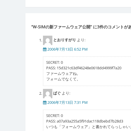
稿
ナ
ビ
“
W-SIMの新ファームウェア公開
” に3件のコメントが
ゲ
とおりすがり
より:
ー
2006年7月13日 6:52 PM
シ
ョ
SECRET: 0
PASS: 15d321c63df46248e0618dd4999f7a20
ン
ファームウェアね。
フォームでなくて。
ぱぐ
より:
2006年7月13日 7:31 PM
SECRET: 0
PASS: a07a93a255a5f91dac118dbebd7b28d3
いつも「フォームウェア」と書かれてらっしゃいます