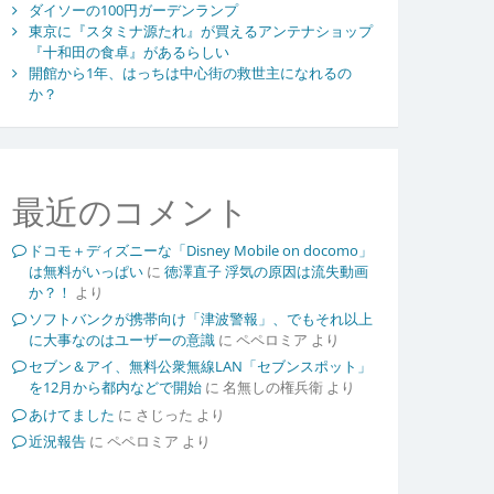
ダイソーの100円ガーデンランプ
東京に『スタミナ源たれ』が買えるアンテナショップ
『十和田の食卓』があるらしい
開館から1年、はっちは中心街の救世主になれるの
か？
最近のコメント
ドコモ＋ディズニーな「Disney Mobile on docomo」
は無料がいっぱい
に
徳澤直子 浮気の原因は流失動画
か？！
より
ソフトバンクが携帯向け「津波警報」、でもそれ以上
に大事なのはユーザーの意識
に
ペペロミア
より
セブン＆アイ、無料公衆無線LAN「セブンスポット」
を12月から都内などで開始
に
名無しの権兵衛
より
あけてました
に
さじった
より
近況報告
に
ペペロミア
より