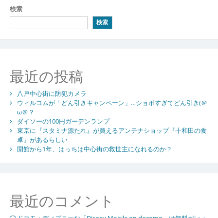
検索
検索
最近の投稿
八戸中心街に防犯カメラ
ウィルコムが「どん引きキャンペーン」…ショボすぎてどん引き(＠
ω＠？
ダイソーの100円ガーデンランプ
東京に『スタミナ源たれ』が買えるアンテナショップ『十和田の食
卓』があるらしい
開館から1年、はっちは中心街の救世主になれるのか？
最近のコメント
ドコモ＋ディズニーな「Disney Mobile on docomo」は無料がいっ