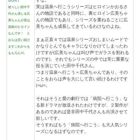
実は温泉へ行こうシリーズはヒロインかおるさ
初々しい田中千
んの物語であると同時に、裏ヒロイン広美ちゃ
代さん演じる広
んの物語でもあり、シリーズを重ねるごとに広
美ちゃんが実は
美ちゃんも成長してきているわけなのよね。
温泉のヒロイン
なんです！ と
まぁ正直４では温泉シリーズおしまいムードで
おらは言い続け
かなりとんでもキャラになりかけてしまったわ
ますこれからも
けですが(広美ちゃんは叫び声でガラスを割れる
もちろんﾊｲ。
のです)、それでもシリーズの中では常に重要な
役を演じていた田中千代さん。
つまり温泉へ行こう＝広美ちゃんであり、その
ことをおらは声を大にして言い続けるわけです
(=ω=。
それはそうと愛の劇行では「病院へ行こう」な
る新ドラマが放送されたわけですが、２製作が
あるのであれば是非田中千代さんも出演させて
欲しいです。
そうすればもう「病院へ行こう」も大人気シリ
ーズになるはずなのです。