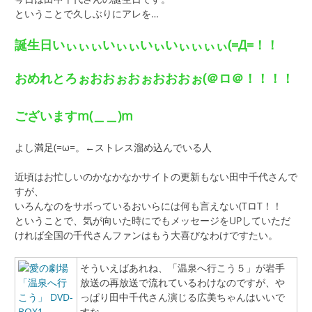
ということで久しぶりにアレを…
誕生日いぃぃぃいぃぃいぃいぃぃぃぃ(=Д=！！
おめれとろぉおおぉおぉおおおぉ(＠ロ＠！！！！
ございますm(＿＿)m
よし満足(=ω=。←ストレス溜め込んでいる人
近頃はお忙しいのかなかなかサイトの更新もない田中千代さんで
すが、
いろんなのをサボっているおいらには何も言えない(TロT！！
ということで、気が向いた時にでもメッセージをUPしていただ
ければ全国の千代さんファンはもう大喜びなわけですたい。
そういえばあれね、「温泉へ行こう５」が岩手
放送の再放送で流れているわけなのですが、や
っぱり田中千代さん演じる広美ちゃんはいいで
すな。