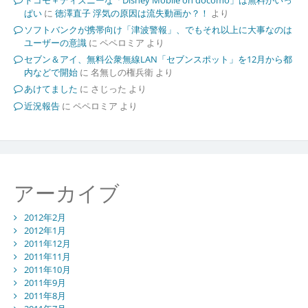
ぱい
に
徳澤直子 浮気の原因は流失動画か？！
より
ソフトバンクが携帯向け「津波警報」、でもそれ以上に大事なのは
ユーザーの意識
に
ペペロミア
より
セブン＆アイ、無料公衆無線LAN「セブンスポット」を12月から都
内などで開始
に
名無しの権兵衛
より
あけてました
に
さじった
より
近況報告
に
ペペロミア
より
アーカイブ
2012年2月
2012年1月
2011年12月
2011年11月
2011年10月
2011年9月
2011年8月