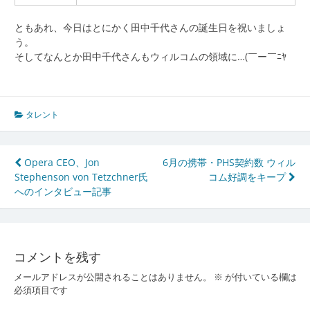
ともあれ、今日はとにかく田中千代さんの誕生日を祝いましょ
う。
そしてなんとか田中千代さんもウィルコムの領域に…(￣ー￣ﾆﾔ
タレント
投
Opera CEO、Jon
6月の携帯・PHS契約数 ウィル
Stephenson von Tetzchner氏
コム好調をキープ
稿
へのインタビュー記事
ナ
ビ
ゲ
コメントを残す
ー
メールアドレスが公開されることはありません。
※
が付いている欄は
必須項目です
シ