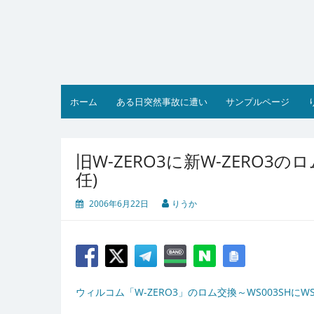
コ
ン
テ
ン
ツ
へ
ス
ホーム
ある日突然事故に遭い
サンプルページ
キ
ッ
プ
旧W-ZERO3に新W-ZERO3
任)
2006年6月22日
りうか
ウィルコム「W-ZERO3」のロム交換～WS003SHにWS004