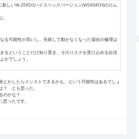
H)に新しいW-ZERO3ハイスペックバージョン(WS004SH)のロム
うに、
。
になる可能性が高いし、失敗して動かなくなった場合の修理は
できるということだけ知り置き、そのリスクを受け止める自信
がよかでしょう。
発とかしたらインストできるかも、という可能性はあるでしょ
は？ とも思った。
るのかな？
に思ったです。