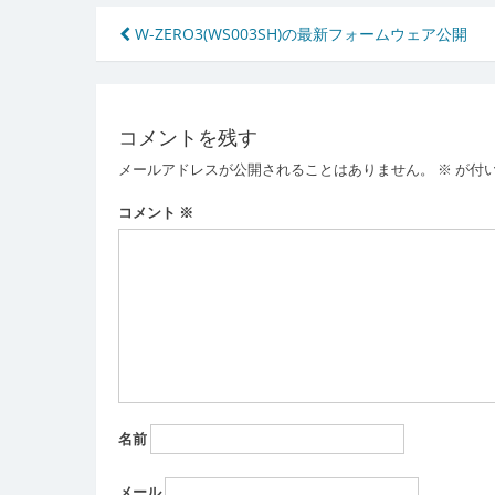
投
W-ZERO3(WS003SH)の最新フォームウェア公開
稿
ナ
コメントを残す
ビ
メールアドレスが公開されることはありません。
※
が付
ゲ
ー
コメント
※
シ
ョ
ン
名前
メール