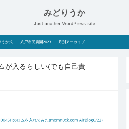
みどりうか
Just another WordPress site
りうか式
八戸市民農園2023
月別アーカイブ
のロムが入るらしい(でも自己責
SHのロムを入れてみた(memn0ck.com AirBlog6/22)