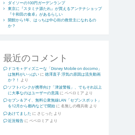
ダイソーの100円ガーデンランプ
東京に『スタミナ源たれ』が買えるアンテナショップ
『十和田の食卓』があるらしい
開館から1年、はっちは中心街の救世主になれるの
か？
最近のコメント
ドコモ＋ディズニーな「Disney Mobile on docomo」
は無料がいっぱい
に
徳澤直子 浮気の原因は流失動画
か？！
より
ソフトバンクが携帯向け「津波警報」、でもそれ以上
に大事なのはユーザーの意識
に
ペペロミア
より
セブン＆アイ、無料公衆無線LAN「セブンスポット」
を12月から都内などで開始
に
名無しの権兵衛
より
あけてました
に
さじった
より
近況報告
に
ペペロミア
より