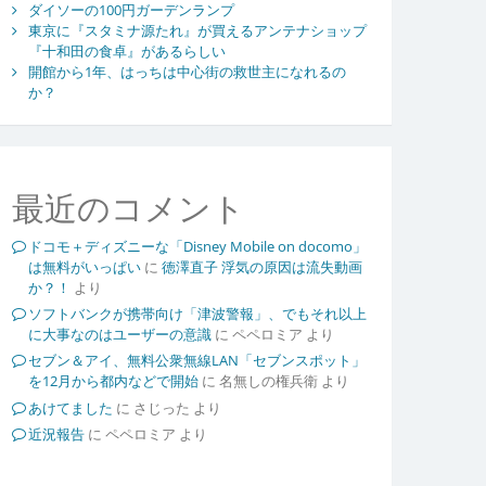
ダイソーの100円ガーデンランプ
東京に『スタミナ源たれ』が買えるアンテナショップ
『十和田の食卓』があるらしい
開館から1年、はっちは中心街の救世主になれるの
か？
最近のコメント
ドコモ＋ディズニーな「Disney Mobile on docomo」
は無料がいっぱい
に
徳澤直子 浮気の原因は流失動画
か？！
より
ソフトバンクが携帯向け「津波警報」、でもそれ以上
に大事なのはユーザーの意識
に
ペペロミア
より
セブン＆アイ、無料公衆無線LAN「セブンスポット」
を12月から都内などで開始
に
名無しの権兵衛
より
あけてました
に
さじった
より
近況報告
に
ペペロミア
より