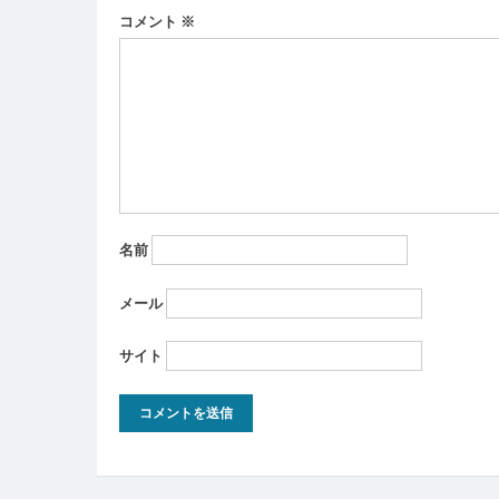
ー
コメント
※
シ
ョ
ン
名前
メール
サイト