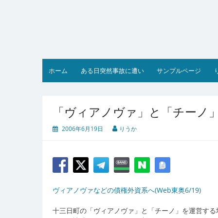
コ
ン
テ
ン
ツ
へ
ス
ホーム
ある日突然事故に遭い
サンプルページ
キ
ッ
プ
「ヴィアノヴァ」と「チーノ
2006年6月19日
りうか
ヴィアノヴァなどの債権外資系へ(Web東奥6/19)
十三日町の「ヴィアノヴァ」と「チーノ」を運営する