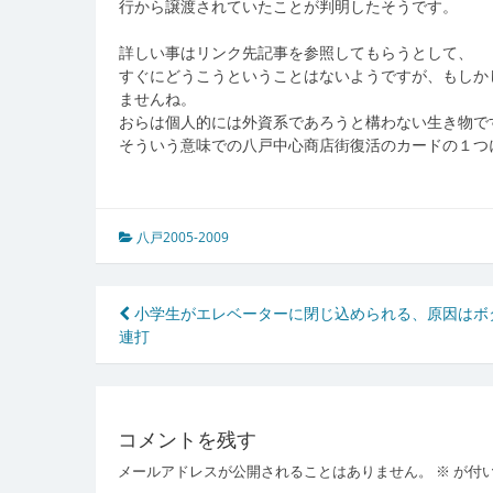
行から譲渡されていたことが判明したそうです。
詳しい事はリンク先記事を参照してもらうとして、
すぐにどうこうということはないようですが、もしか
ませんね。
おらは個人的には外資系であろうと構わない生き物で
そういう意味での八戸中心商店街復活のカードの１つ
八戸2005-2009
投
小学生がエレベーターに閉じ込められる、原因はボ
連打
稿
ナ
ビ
コメントを残す
ゲ
メールアドレスが公開されることはありません。
※
が付