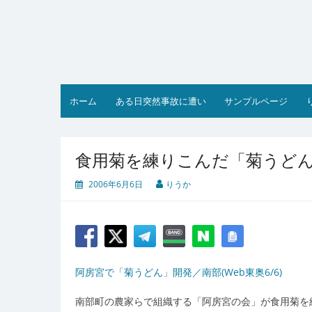
コ
ン
テ
ン
ツ
へ
ス
ホーム
ある日突然事故に遭い
サンプルページ
キ
ッ
プ
食用菊を練りこんだ「菊うど
2006年6月6日
りうか
阿房宮で「菊うどん」開発／南部(Web東奥6/6)
南部町の農家らで組織する「阿房宮の会」が食用菊を