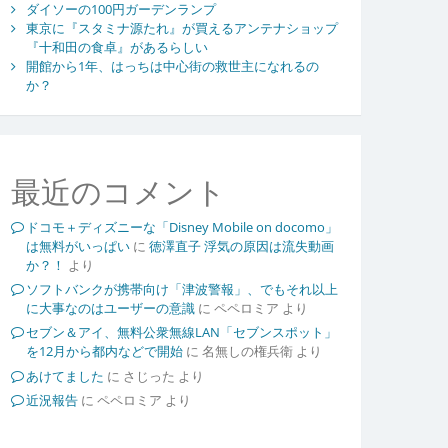
ダイソーの100円ガーデンランプ
東京に『スタミナ源たれ』が買えるアンテナショップ
『十和田の食卓』があるらしい
開館から1年、はっちは中心街の救世主になれるの
か？
最近のコメント
ドコモ＋ディズニーな「Disney Mobile on docomo」
は無料がいっぱい
に
徳澤直子 浮気の原因は流失動画
か？！
より
ソフトバンクが携帯向け「津波警報」、でもそれ以上
に大事なのはユーザーの意識
に
ペペロミア
より
セブン＆アイ、無料公衆無線LAN「セブンスポット」
を12月から都内などで開始
に
名無しの権兵衛
より
あけてました
に
さじった
より
近況報告
に
ペペロミア
より