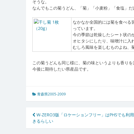
そうな。
なんでもこの菊うどん、「菊」「小麦粉」「食塩」だ
なかなか全国的には菊を食べる
っています。
今の季節は乾燥したシート状の
オヒタシにしたり、味噌汁に入
むしろ風味を楽しむものよね、
この菊うどんも同じ様に、菊の味というよりも香りを
今後に期待したい県産品です。
青森県2005-2009
投
W-ZERO3版「ロケーションフリー」はPHSでも利
きるらしい
稿