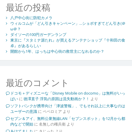
最近の投稿
八戸中心街に防犯カメラ
ウィルコムが「どん引きキャンペーン」…ショボすぎてどん引き(＠
ω＠？
ダイソーの100円ガーデンランプ
東京に『スタミナ源たれ』が買えるアンテナショップ『十和田の食
卓』があるらしい
開館から1年、はっちは中心街の救世主になれるのか？
最近のコメント
ドコモ＋ディズニーな「Disney Mobile on docomo」は無料がいっ
ぱい
に
徳澤直子 浮気の原因は流失動画か？！
より
ソフトバンクが携帯向け「津波警報」、でもそれ以上に大事なのは
ユーザーの意識
に
ペペロミア
より
セブン＆アイ、無料公衆無線LAN「セブンスポット」を12月から都
内などで開始
に
名無しの権兵衛
より
あけてました
に
さじった
より