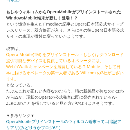
もしやウィルコムからOperaMobileがプリインストールされた
WindowsMobile端末が新しく登場！？
という憶測を生んだITmediaの記事とOpera日本語公式サイトプ
レスリリース、双方修正が入り、さらにその後Opera日本語公式
サイトの表現が微妙に変っていたようです。
現在は、
Opera Mobile(TM) をプリインストール・もしくはダウンロード
提供可能なデバイスを提供しているオペレータには、
Web’n’Walk キャンペーンを展開している T-Mobile、そして日
本におけるオペレータの第一人者である Willcom の2社がござい
ます。
となっている。
たぶんこれが正しい内容なのだろう、噂の新製品が何なのかはわ
からぬが、現状のOperaの公式発言は既に発売されているW-
ZERO3のことを指していると見た方がやはりよさそうです。
▼参考リンク▼
OperaMobileプリインストールのウィルコム端末って…(追記ア
リアリ)(みどりうかブログ6/1)