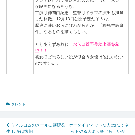
が映画になるそうな。
主演は仲間由紀恵、監督はドラマの演出も担当
した林徹、12月13日公開予定だそうな。
歴史に疎いおらにはわからんが、「絵島生島事
件」なるものを描くらしい。
とりあえずあれね、
おらは菅野美穂出演を希
望！！
彼女ほど恐ろしい役が似合う女優は他にいない
のです(=ω=。
タレント
投
ウィルコムのメールに遅延発
ケータイでネットな人はPCでネ
生 現在は復旧
ットやる人より多いらしいが…