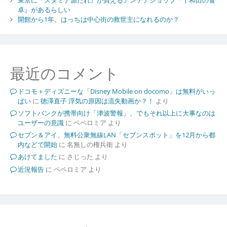
卓』があるらしい
開館から1年、はっちは中心街の救世主になれるのか？
最近のコメント
ドコモ＋ディズニーな「Disney Mobile on docomo」は無料がいっ
ぱい
に
徳澤直子 浮気の原因は流失動画か？！
より
ソフトバンクが携帯向け「津波警報」、でもそれ以上に大事なのは
ユーザーの意識
に
ペペロミア
より
セブン＆アイ、無料公衆無線LAN「セブンスポット」を12月から都
内などで開始
に
名無しの権兵衛
より
あけてました
に
さじった
より
近況報告
に
ペペロミア
より