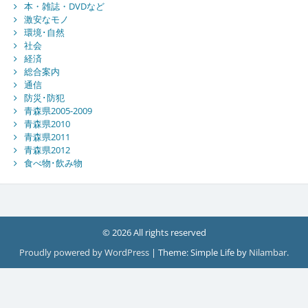
本・雑誌・DVDなど
激安なモノ
環境･自然
社会
経済
総合案内
通信
防災･防犯
青森県2005-2009
青森県2010
青森県2011
青森県2012
食べ物･飲み物
© 2026 All rights reserved
Proudly powered by WordPress
|
Theme: Simple Life by
Nilambar
.