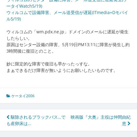
ータイWatch5/19)
ウィルコムで設備障害、メール送受信が遅延(ITmedia+Dモバイ
ル5/19)
ウィルコムの「wm.pdx.ne.jp」ドメインのメールに遅延が発生
したらしい。
原因はセンター設備の障害、5月19日PM13:11に障害が発生し約
3時間後に復旧とのこと。
妙に限定的な障害で復旧も早かったっすな。
まぁできるだけ障害が無いようにお願いしたいものです。
ケータイ2006
投
駆除されるブラックバス…で
映画版『大奥』主役は仲間由紀
も産卵床は…
恵
稿