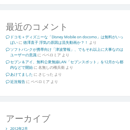
最近のコメント
ドコモ＋ディズニーな「Disney Mobile on docomo」は無料がいっ
ぱい
に
徳澤直子 浮気の原因は流失動画か？！
より
ソフトバンクが携帯向け「津波警報」、でもそれ以上に大事なのは
ユーザーの意識
に
ペペロミア
より
セブン＆アイ、無料公衆無線LAN「セブンスポット」を12月から都
内などで開始
に
名無しの権兵衛
より
あけてました
に
さじった
より
近況報告
に
ペペロミア
より
アーカイブ
2012年2月