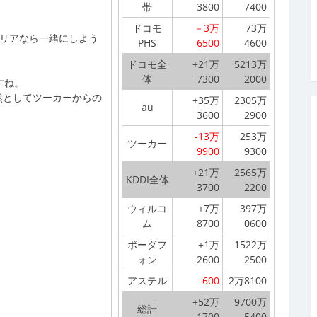
帯
3800
7400
ドコモ
－3万
73万
ャリアなら一緒にしよう
PHS
6500
4600
ドコモ全
+21万
5213万
体
7300
2000
すね。
依然としてツーカーからの
+35万
2305万
au
3600
2900
-13万
253万
ツーカー
9900
9300
+21万
2565万
KDDI全体
3700
2200
ウィルコ
+7万
397万
ム
8700
0600
ボーダフ
+1万
1522万
ォン
2600
2500
アステル
-600
2万8100
+52万
9700万
総計
1700
5400