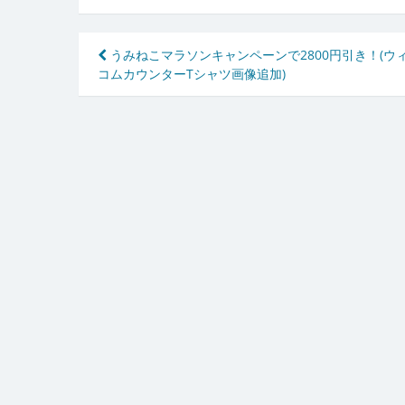
投
うみねこマラソンキャンペーンで2800円引き！(ウ
コムカウンターTシャツ画像追加)
稿
ナ
ビ
ゲ
ー
シ
ョ
ン