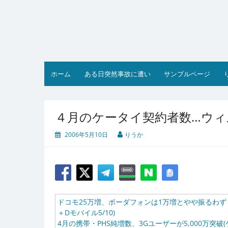
コ
ン
テ
ン
ツ
へ
ス
ホーム
ある日突然事故に遭い
サンプルページ
キ
ッ
プ
４月のケータイ契約者数…ウ
2006年5月10日
りうか
ドコモ25万増、ボーダフォンは1万増とやや振るわず～4
＋Dモバイル5/10)
4月の携帯・PHS純増数、3Gユーザーが5,000万突破(ケー