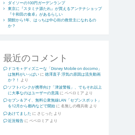
ダイソーの100円ガーデンランプ
東京に『スタミナ源たれ』が買えるアンテナショップ
『十和田の食卓』があるらしい
開館から1年、はっちは中心街の救世主になれるの
か？
最近のコメント
ドコモ＋ディズニーな「Disney Mobile on docomo」
は無料がいっぱい
に
徳澤直子 浮気の原因は流失動画
か？！
より
ソフトバンクが携帯向け「津波警報」、でもそれ以上
に大事なのはユーザーの意識
に
ペペロミア
より
セブン＆アイ、無料公衆無線LAN「セブンスポット」
を12月から都内などで開始
に
名無しの権兵衛
より
あけてました
に
さじった
より
近況報告
に
ペペロミア
より