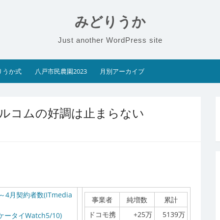
みどりうか
Just another WordPress site
りうか式
八戸市民農園2023
月別アーカイブ
ィルコムの好調は止まらない
月契約者数(ITmedia
事業者
純増数
累計
ドコモ携
+25万
5139万
タイWatch5/10)