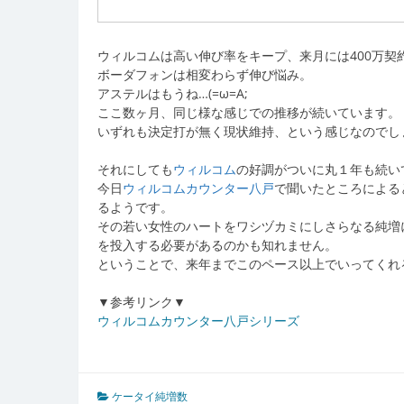
ウィルコムは高い伸び率をキープ、来月には400万契
ボーダフォンは相変わらず伸び悩み。
アステルはもうね…(=ω=A;
ここ数ヶ月、同じ様な感じでの推移が続いています。
いずれも決定打が無く現状維持、という感じなのでし
それにしても
ウィルコム
の好調がついに丸１年も続い
今日
ウィルコムカウンター八戸
で聞いたところによる
るようです。
その若い女性のハートをワシヅカミにしさらなる純増
を投入する必要があるのかも知れません。
ということで、来年までこのペース以上でいってくれ
▼参考リンク▼
ウィルコムカウンター八戸シリーズ
ケータイ純増数