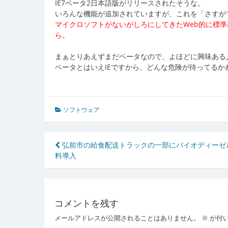
IE7ベータ2日本語版がリリースされたそうな。
いろんな機能が追加されていますが、これを「さすが
マイクロソフトがないがしろにしてきたWeb的に標準
ら。
まぁとりあえずまだベータなので、よほどに興味ある
ベータとはいえIEですから、どんな危険が待ってるかわ
ソフトウェア
投
弘前市の給食配送トラックの一部にバイオディーゼ
料導入
稿
ナ
ビ
コメントを残す
ゲ
メールアドレスが公開されることはありません。
※
が付