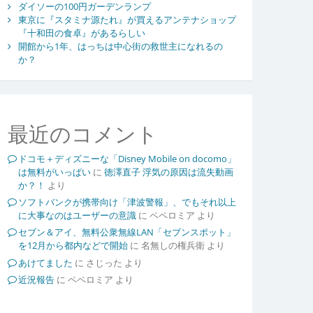
ダイソーの100円ガーデンランプ
東京に『スタミナ源たれ』が買えるアンテナショップ
『十和田の食卓』があるらしい
開館から1年、はっちは中心街の救世主になれるの
か？
最近のコメント
ドコモ＋ディズニーな「Disney Mobile on docomo」
は無料がいっぱい
に
徳澤直子 浮気の原因は流失動画
か？！
より
ソフトバンクが携帯向け「津波警報」、でもそれ以上
に大事なのはユーザーの意識
に
ペペロミア
より
セブン＆アイ、無料公衆無線LAN「セブンスポット」
を12月から都内などで開始
に
名無しの権兵衛
より
あけてました
に
さじった
より
近況報告
に
ペペロミア
より