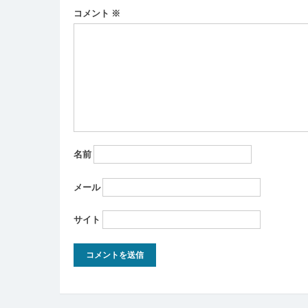
ー
コメント
※
シ
ョ
ン
名前
メール
サイト