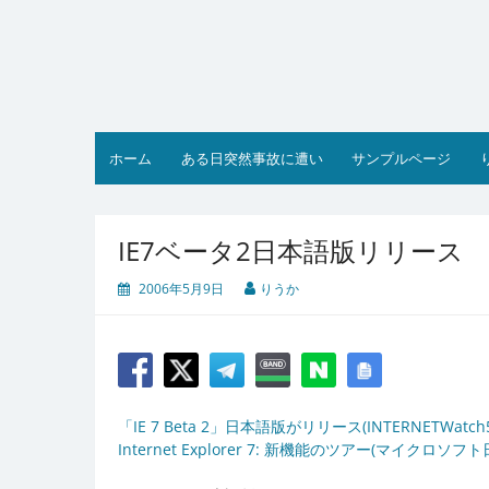
コ
ン
テ
ン
ツ
へ
ス
ホーム
ある日突然事故に遭い
サンプルページ
キ
ッ
プ
IE7ベータ2日本語版リリース
2006年5月9日
りうか
「IE 7 Beta 2」日本語版がリリース(INTERNETWatch5
Internet Explorer 7: 新機能のツアー(マイクロソ