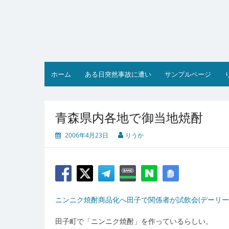
コ
ン
テ
ン
ツ
へ
ス
ホーム
ある日突然事故に遭い
サンプルページ
キ
ッ
プ
青森県内各地で御当地焼酎
2006年4月23日
りうか
ニンニク焼酎商品化へ田子で関係者が試飲会(デーリー東北
田子町で「ニンニク焼酎」を作っているらしい。