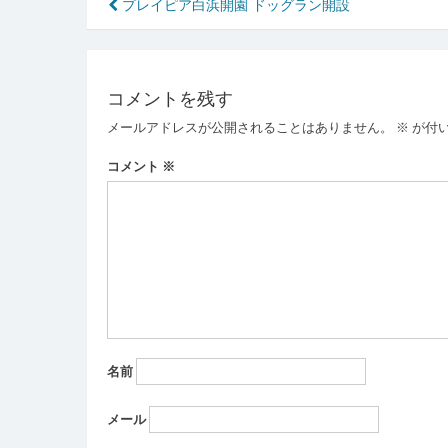
投
プレイピア白浜開園 ドッグラン開設
稿
ナ
コメントを残す
ビ
メールアドレスが公開されることはありません。
※
が付
ゲ
ー
コメント
※
シ
ョ
ン
名前
メール