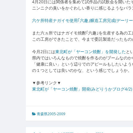
4月20日には関係者を集めて試作品の試飲会を開いた
ニンニクの臭いをかぐわしい香りに感じるようなバラ
六ケ所特産ナガイモ使用｢六趣｣醸造工房完成(デーリー東
また六ヵ所ではナガイモ焼酎｢六趣｣を生産する為の工
この工房ができたことで、今まで委託製造だったもの
今月2日には
東北町が「ヤーコン焼酎」を開発した
と
県内ではいろんなもので焼酎を作るのがブームなのか
「健康に良い」という辺りでのアピールもしたいよう
の１つとしては良いのかな、という感じでしょうか。
▼参考リンク▼
東北町が「ヤーコン焼酎」開発(みどりうかブログ4/2)
青森県2005-2009