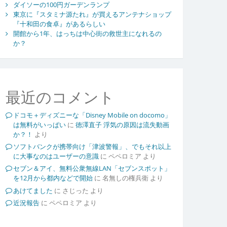
ダイソーの100円ガーデンランプ
東京に『スタミナ源たれ』が買えるアンテナショップ
『十和田の食卓』があるらしい
開館から1年、はっちは中心街の救世主になれるの
か？
最近のコメント
ドコモ＋ディズニーな「Disney Mobile on docomo」
は無料がいっぱい
に
徳澤直子 浮気の原因は流失動画
か？！
より
ソフトバンクが携帯向け「津波警報」、でもそれ以上
に大事なのはユーザーの意識
に
ペペロミア
より
セブン＆アイ、無料公衆無線LAN「セブンスポット」
を12月から都内などで開始
に
名無しの権兵衛
より
あけてました
に
さじった
より
近況報告
に
ペペロミア
より