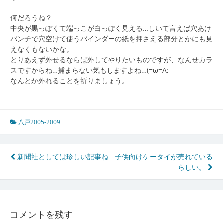
何だろうね？
中央が黒っぽくて端っこが白っぽく見える…しいて言えば穴あけ
パンチで穴空けて使うバインダーの紙を押さえる部分とかにも見
えなくもないかな。
とりあえず外せるならば外してやりたいものですが、なんせカラ
スですからね…捕まらない気もしますよね…(=ω=A;
なんとか外れることを祈りましょう。
八戸2005-2009
投
新聞社としては珍しい記事ね
子供向けケータイが売れている
らしい。
稿
ナ
ビ
コメントを残す