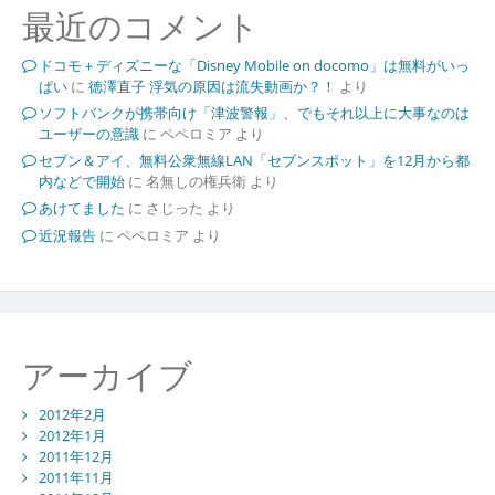
最近のコメント
ドコモ＋ディズニーな「Disney Mobile on docomo」は無料がいっ
ぱい
に
徳澤直子 浮気の原因は流失動画か？！
より
ソフトバンクが携帯向け「津波警報」、でもそれ以上に大事なのは
ユーザーの意識
に
ペペロミア
より
セブン＆アイ、無料公衆無線LAN「セブンスポット」を12月から都
内などで開始
に
名無しの権兵衛
より
あけてました
に
さじった
より
近況報告
に
ペペロミア
より
アーカイブ
2012年2月
2012年1月
2011年12月
2011年11月