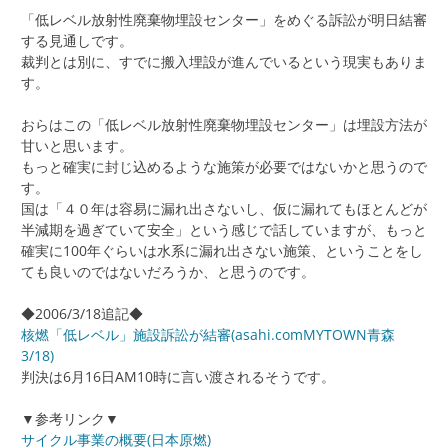
「低レベル放射性廃棄物埋設センター」をめぐる訴訟が明日結審
する見通しです。
裁判とは別に、すでに搬入埋設が進んでいるという現実もありま
す。
おらはこの「低レベル放射性廃棄物埋設センター」は埋設方法が
甘いと思います。
もっと確実に封じ込めるような施策が必要ではないかと思うので
す。
国は「４０年は容易に漏れ出さないし、仮に漏れてもほとんどが
半減期を過ぎていて安全」という感じで話していますが、もっと
確実に100年ぐらいは水系に漏れ出さない施策、ということをし
ても良いのではないだろうか、と思うのです。
◆2006/3/18追記◆
核燃「低レベル」施設訴訟が結審(asahi.comMYTOWN青森
3/18)
判決は6月16日AM10時に言い渡されるそうです。
▼参考リンク▼
サイクル事業の概要(日本原燃)