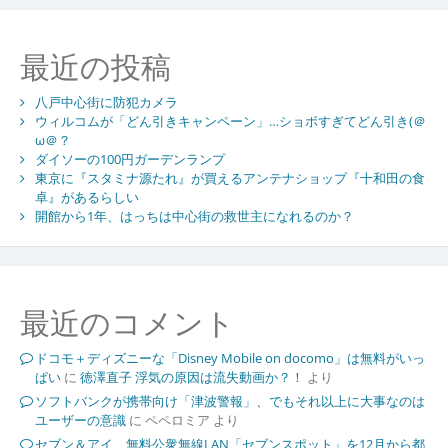
最近の投稿
八戸中心街に防犯カメラ
ウィルコムが「どん引きキャンペーン」…ショボすぎてどん引き(＠
ω＠？
ダイソーの100円ガーデンランプ
東京に『スタミナ源たれ』が買えるアンテナショップ『十和田の食
卓』があるらしい
開館から1年、はっちは中心街の救世主になれるのか？
最近のコメント
ドコモ＋ディズニーな「Disney Mobile on docomo」は無料がいっ
ぱい
に
徳澤直子 浮気の原因は流失動画か？！
より
ソフトバンクが携帯向け「津波警報」、でもそれ以上に大事なのは
ユーザーの意識
に
ペペロミア
より
セブン＆アイ、無料公衆無線LAN「セブンスポット」を12月から都