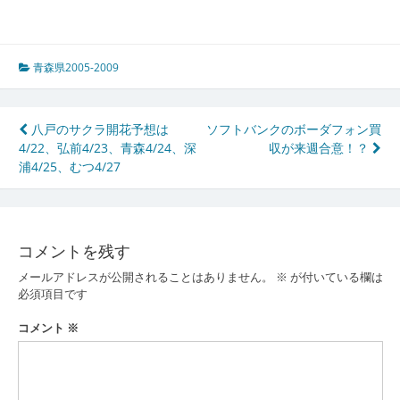
青森県2005-2009
投
八戸のサクラ開花予想は
ソフトバンクのボーダフォン買
4/22、弘前4/23、青森4/24、深
収が来週合意！？
稿
浦4/25、むつ4/27
ナ
ビ
ゲ
コメントを残す
ー
メールアドレスが公開されることはありません。
※
が付いている欄は
必須項目です
シ
コメント
※
ョ
ン