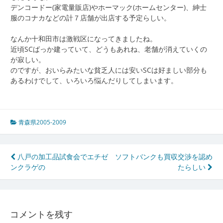
デンコードー(家電量販店)やホーマック(ホームセンター)、紳士
服のコナカなどの計７店舗が出店する予定らしい。
なんか十和田市は激戦区になってきましたね。
近頃SCばっか建っていて、どうもあれね、老舗が消えていくの
が寂しい。
のですが、おいらみたいな貧乏人には安いSCは好ましい部分も
あるわけでして、いろいろ悩んだりしてしまいます。
青森県2005-2009
投
八戸の加工品試食会でエチゼ
ソフトバンクも買収交渉を認め
ンクラゲの
たらしい
稿
ナ
ビ
コメントを残す