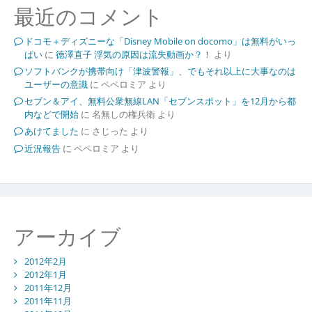
最近のコメント
ドコモ＋ディズニーな「Disney Mobile on docomo」は無料がいっ
ぱい
に
徳澤直子 浮気の原因は流失動画か？！
より
ソフトバンクが携帯向け「津波警報」、でもそれ以上に大事なのは
ユーザーの意識
に
ペペロミア
より
セブン＆アイ、無料公衆無線LAN「セブンスポット」を12月から都
内などで開始
に
名無しの権兵衛
より
あけてました
に
さじった
より
近況報告
に
ペペロミア
より
アーカイブ
2012年2月
2012年1月
2011年12月
2011年11月