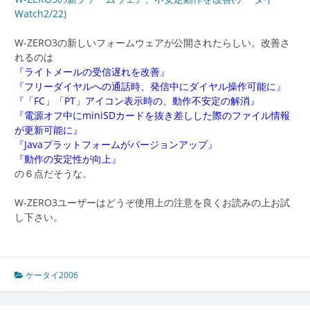
Watch2/22)
W-ZERO3の新しいフォームウェアが公開されたらしい。改善さ
れるのは
『ライトメールの受信遅れを改善』
『フリーダイヤルへの通話時、発信中にダイヤル操作可能に』
『「FC」「PT」アイコン表示時の、動作不安定の解消』
『電源オフ中にminiSDカードを抜き差しした際のファイル情報
が更新可能に』
『Javaプラットフォームがバージョンアップ』
『動作の安定性が向上』
の６点だそうな。
W-ZERO3ユーザーはどうぞ使用上の注意を良くお読みの上お試
し下さい。
ケータイ2006