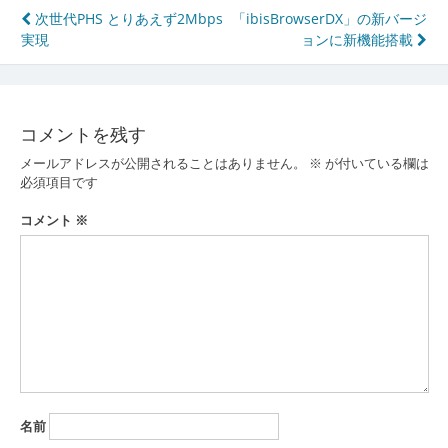
投
次世代PHS とりあえず2Mbps
「ibisBrowserDX」の新バージ
実現
ョンに新機能搭載
稿
ナ
ビ
コメントを残す
ゲ
メールアドレスが公開されることはありません。
※
が付いている欄は
ー
必須項目です
シ
コメント
※
ョ
ン
名前