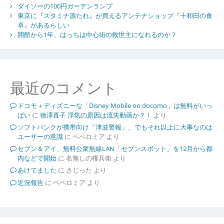
ダイソーの100円ガーデンランプ
東京に『スタミナ源たれ』が買えるアンテナショップ『十和田の食
卓』があるらしい
開館から1年、はっちは中心街の救世主になれるのか？
最近のコメント
ドコモ＋ディズニーな「Disney Mobile on docomo」は無料がいっ
ぱい
に
徳澤直子 浮気の原因は流失動画か？！
より
ソフトバンクが携帯向け「津波警報」、でもそれ以上に大事なのは
ユーザーの意識
に
ペペロミア
より
セブン＆アイ、無料公衆無線LAN「セブンスポット」を12月から都
内などで開始
に
名無しの権兵衛
より
あけてました
に
さじった
より
近況報告
に
ペペロミア
より