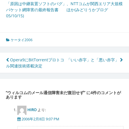
「原因は中継装置ソフトのバグ」、NTTコムが関西エリア大規模
パケット網障害の最終報告書 ほか(みどりうかブログ
05/10/15)
ケータイ2006
投
Opera9にBitTorrentプロトコ
「いい赤字」と「悪い赤字」
ル関連技術搭載決定
稿
ナ
ビ
“
ウィルコムのメール通信障害未だ復旧せず
” に4件のコメントが
ゲ
あります
ー
HIRO
より:
シ
2006年2月8日 9:07 PM
ョ