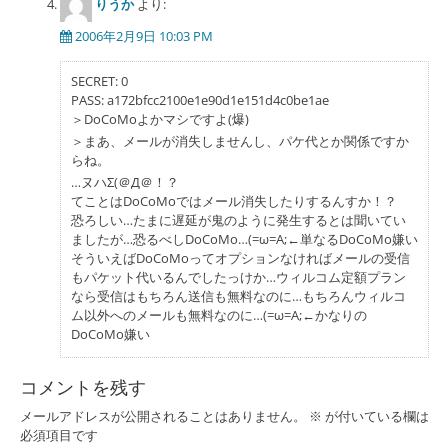
りうか
より:
2006年2月9日 10:03 PM
SECRET: 0
PASS: a172bfcc2100e1e90d1e151d4c0be1ae
＞DoCoMoよかマシですよ(爆)
＞まあ、メールが消失しませんし、パケ代とか関係ですか
らね。
…ヌハΣ(＠Д＠！？
てことはDoCoMoではメール消失したりするんすか！？
恐ろしい…たまに遅延が鬼のように発生するとは聞いてい
ましたが…恐るべしDoCoMo…(=ω=A;←単なるDoCoMo嫌い
そういえばDoCoMoってオプションなければメールの受信
もパケット代いるんでしたっけか…ウィルコム定額プラン
なら受信はもちろん送信も無料なのに…もちろんウィルコ
ム以外へのメールも無料なのに…(=ω=A;←かなりの
DoCoMo嫌い
コメントを残す
メールアドレスが公開されることはありません。
※
が付いている欄は
必須項目です