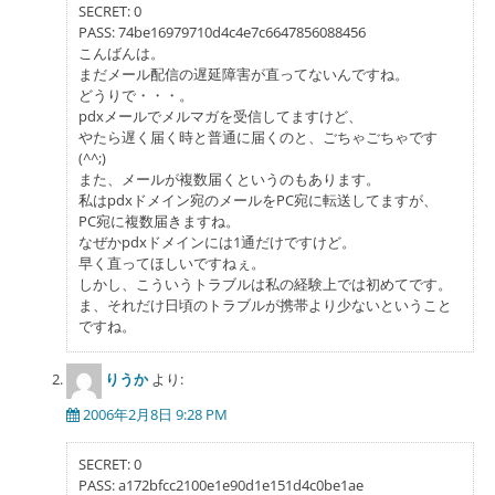
SECRET: 0
ン
PASS: 74be16979710d4c4e7c6647856088456
こんばんは。
まだメール配信の遅延障害が直ってないんですね。
どうりで・・・。
pdxメールでメルマガを受信してますけど、
やたら遅く届く時と普通に届くのと、ごちゃごちゃです
(^^;)
また、メールが複数届くというのもあります。
私はpdxドメイン宛のメールをPC宛に転送してますが、
PC宛に複数届きますね。
なぜかpdxドメインには1通だけですけど。
早く直ってほしいですねぇ。
しかし、こういうトラブルは私の経験上では初めてです。
ま、それだけ日頃のトラブルが携帯より少ないということ
ですね。
りうか
より:
2006年2月8日 9:28 PM
SECRET: 0
PASS: a172bfcc2100e1e90d1e151d4c0be1ae