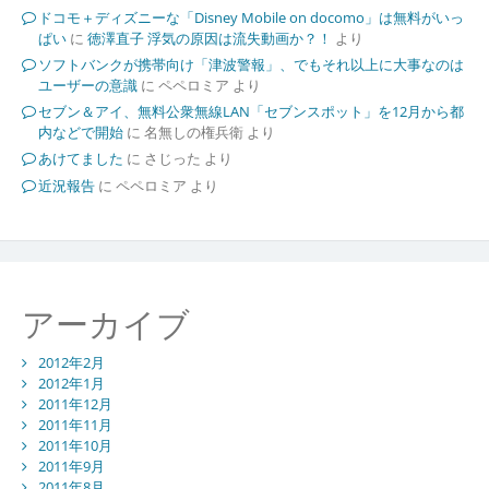
ドコモ＋ディズニーな「Disney Mobile on docomo」は無料がいっ
ぱい
に
徳澤直子 浮気の原因は流失動画か？！
より
ソフトバンクが携帯向け「津波警報」、でもそれ以上に大事なのは
ユーザーの意識
に
ペペロミア
より
セブン＆アイ、無料公衆無線LAN「セブンスポット」を12月から都
内などで開始
に
名無しの権兵衛
より
あけてました
に
さじった
より
近況報告
に
ペペロミア
より
アーカイブ
2012年2月
2012年1月
2011年12月
2011年11月
2011年10月
2011年9月
2011年8月