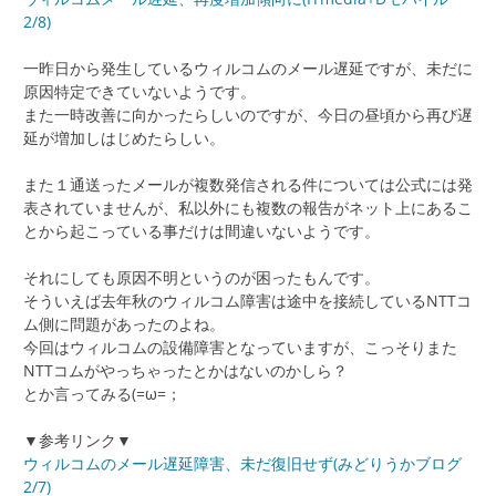
2/8)
一昨日から発生しているウィルコムのメール遅延ですが、未だに
原因特定できていないようです。
また一時改善に向かったらしいのですが、今日の昼頃から再び遅
延が増加しはじめたらしい。
また１通送ったメールが複数発信される件については公式には発
表されていませんが、私以外にも複数の報告がネット上にあるこ
とから起こっている事だけは間違いないようです。
それにしても原因不明というのが困ったもんです。
そういえば去年秋のウィルコム障害は途中を接続しているNTTコ
ム側に問題があったのよね。
今回はウィルコムの設備障害となっていますが、こっそりまた
NTTコムがやっちゃったとかはないのかしら？
とか言ってみる(=ω=；
▼参考リンク▼
ウィルコムのメール遅延障害、未だ復旧せず(みどりうかブログ
2/7)