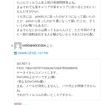
たぶんウィルコム史上初の長期間障害よね。
まぁそれでも某キャリアや某キャリアに比べるとかわいい
もんだすが(=ω=。
うち方には、pdx向けに送ったのが３つになって届いたの
とか、pdxから送ったのが５通になって届いたとか、そう
いうのが幾つもあるだ。
まぁそんなにおらは困ってもおらんけど、ただ今回のでま
た一部の過剰反応する人が騒がないかとそれだけが心配。
HIRO@WX310SA
より:
2006年2月9日 1:07 PM
SECRET: 0
PASS: 74be16979710d4c4e7c6647856088456
ケータイからコメントします。
DoCoMoよかマシですよ(爆)
↑単なるDoCoMo嫌い
まあ、メールが消失しませんし、パケ代とか関係ですから
ね。
それがウィルコムの良いところですから。