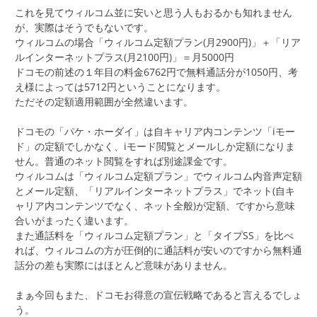
これを見てウィルコム並に安いと思う人もおるかも知れません
が、実際はそうでもないです。
ウィルコムの場合「ウィルコム定額プラン(月2900円)」＋「リア
ルインターネットプラス(月2100円)」＝月5000円
ドコモの前述の１年目の料金6762円で無料通話分が1050円、考
え様によっては5712円ということになります。
ただその定額適用範囲が全然違います。
ドコモの「パケ・ホーダイ」は自キャリア内コンテンツ「iモー
ド」の定額でしかなく、iモード閲覧とメールしか定額になりま
せん。普通のネット閲覧をすれば別途課金です。
ウィルコムは「ウィルコム定額プラン」でウィルコム内音声定額
とメール定額、「リアルインターネットプラス」でネット(自キ
ャリア内コンテンツでなく、ネット全般)が定額、ですから意味
合いがまったく違います。
また通話料を「ウィルコム定額プラン」と「タイプSS」を比べ
れば、ウィルコムの方が圧倒的に通話料が安いのですから無料通
話分の差も実際にはほとんど意味がありません。
まぁ今回もまた、ドコモお得意の宣伝戦略であると言えるでしょ
う。