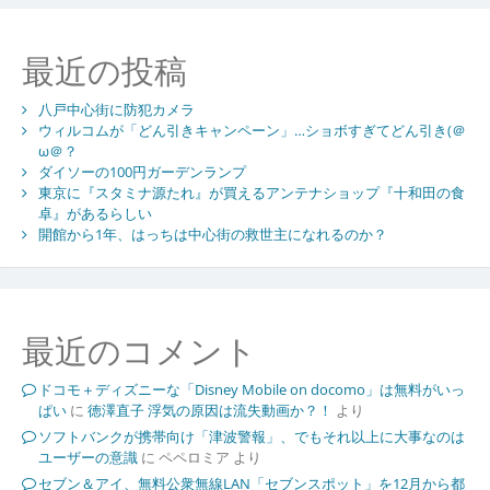
最近の投稿
八戸中心街に防犯カメラ
ウィルコムが「どん引きキャンペーン」…ショボすぎてどん引き(＠
ω＠？
ダイソーの100円ガーデンランプ
東京に『スタミナ源たれ』が買えるアンテナショップ『十和田の食
卓』があるらしい
開館から1年、はっちは中心街の救世主になれるのか？
最近のコメント
ドコモ＋ディズニーな「Disney Mobile on docomo」は無料がいっ
ぱい
に
徳澤直子 浮気の原因は流失動画か？！
より
ソフトバンクが携帯向け「津波警報」、でもそれ以上に大事なのは
ユーザーの意識
に
ペペロミア
より
セブン＆アイ、無料公衆無線LAN「セブンスポット」を12月から都