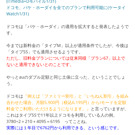
(ITmedia+Dモバイル1/31)
ドコモ、パケ・ホーダイを全てのプランで利用可能に(ケータイ
Watch1/31)
ドコモは「パケ・ホーダイ」の適用を拡大すると発表したようで
す。
今までは新料金の「タイプM」以上が適用条件でしたが、今後は
「タイプSS」でも適用させるようです。
ただし、旧料金プランについては従来同様「プラン67」以上で
ないと適用できないとのことです。
やっとauのダブル定額と同じ土俵に立った、ということでしょ
う。
ドコモは
『例えば「ファミリー割引」と「いちねん割引」を組み
合わせた場合、月額5,900円（税込6,195円）からiモードを定額
料金でご利用いただけるようになります。』
と言っていますが、
これはタイプSSで11年以上ドコモを利用している人の例。
3780÷2＋210＋4095＝6195 ってことね。
実際には１年目で6762円から利用できる、という感じです。