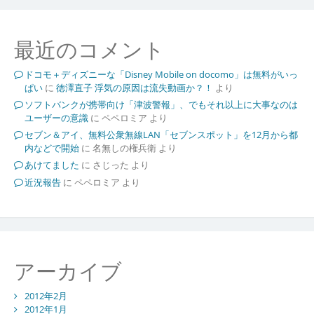
最近のコメント
ドコモ＋ディズニーな「Disney Mobile on docomo」は無料がいっ
ぱい
に
徳澤直子 浮気の原因は流失動画か？！
より
ソフトバンクが携帯向け「津波警報」、でもそれ以上に大事なのは
ユーザーの意識
に
ペペロミア
より
セブン＆アイ、無料公衆無線LAN「セブンスポット」を12月から都
内などで開始
に
名無しの権兵衛
より
あけてました
に
さじった
より
近況報告
に
ペペロミア
より
アーカイブ
2012年2月
2012年1月