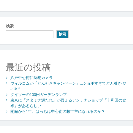
検索
検索
最近の投稿
八戸中心街に防犯カメラ
ウィルコムが「どん引きキャンペーン」…ショボすぎてどん引き(＠
ω＠？
ダイソーの100円ガーデンランプ
東京に『スタミナ源たれ』が買えるアンテナショップ『十和田の食
卓』があるらしい
開館から1年、はっちは中心街の救世主になれるのか？