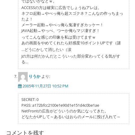
ではないかなとｗ。
ACCESSの方は確実に広告でしょうねアレは。
ネフロ起動→やべっ俺ら超スゴクネ？こんなの作っちまっ
たよ！
メーラー起動→やべっ俺ら鬼凄すぎカッケー！
JAVA起動→やっべ、つーか俺らマジ凄すぎ！
ってこんな感じの印象を私は受けてますｗ
あの画面をやめてくれたら好感度10ポイントUPです（謎
…どうにかして消したい（涙
Jの方は何だかんだとこういった部分変わってくる気がす
る…
りうか
より:
2005年11月27日 10:52 PM
SECRET: 0
PASS: a172bfcc2100e1e90d1e151d4c0be1ae
NetFrontの広告がどういうのか気になってきた。
どなたかUPして～あるいはおらのメールに投げ入れて～
コメントを残す