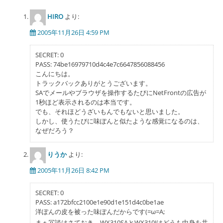
ー
シ
HIRO
より:
ョ
2005年11月26日 4:59 PM
ン
SECRET: 0
PASS: 74be16979710d4c4e7c6647856088456
こんにちは。
トラックバックありがとうございます。
SAでメールやブラウザを操作するたびにNetFrontの広告が
1秒ほど表示されるのは本当です。
でも、それほどうざいもんでもないと思いました。
しかし、使うたびに味ぽんと似たような感覚になるのは、
なぜだろう？
りうか
より:
2005年11月26日 8:42 PM
SECRET: 0
PASS: a172bfcc2100e1e90d1e151d4c0be1ae
洋ぽんの皮を被った味ぽんだからです(=ω=A;
まぁ冗談はさておき、WX310SAとWX310Jはどうも中身を共