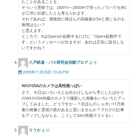
たことがあることを。
そういう意味では、J3001V～J3003Hで培ったノウハウをJRC
が三洋に伝授したとも考えられます。
それであれば、感覚的に味ぽんの高級版がSAと感じるのも
無理はない？
と思えます。
ところで、KはOperaが起動するたびに「Opera起動中で
す」というメッセージが出ますが、あれは広告に該当しな
いですかね？
八戸鉄道・バス研究会別館ブログ
より:
2005年11月26日 10:26 PM
WX310SAのカメラは高性能っぽい
さて、今日はいろいろとお出かけしながら手にしたばかり
のWX310SA内蔵のカメラで撮影した画像をいろいろとアッ
プしてみました。どうですか～？京ぽんのショボい11万画
素の画像と雲泥の差があると思いませんか？ブログの記事
をアップしながらも、こうしてSAの性能テストをい
りうか
より: