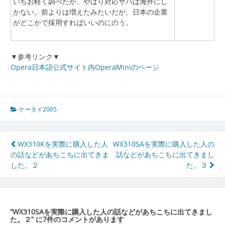
いちお軽く調べたが、やはり対応サバは海外にし
かない。前よりは増えたみたいだが。日本の企業
がどこかで採用すればいいのにのう。
▼参考リンク▼
Opera日本語公式サイト内OperaMiniのページ
ケータイ2005
投
WX310Kを実際に購入した人
WX310SAを実際に購入した人の
の話などがあちこちに出てきま
話などがあちこちに出てきまし
稿
した。２
た。３
ナ
ビ
ゲ
“
WX310SAを実際に購入した人の話などがあちこちに出てきまし
た。２
” に7件のコメントがあります