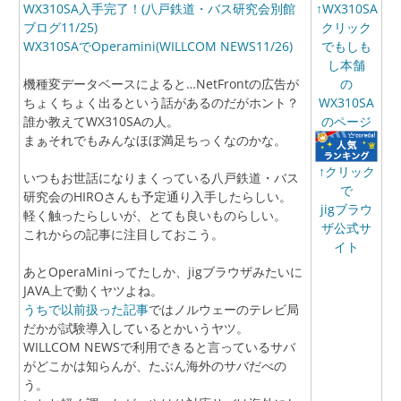
WX310SA入手完了！(八戸鉄道・バス研究会別館
↑WX310SA
ブログ11/25)
クリック
WX310SAでOperamini(WILLCOM NEWS11/26)
でもしも
し本舗
機種変データベースによると…NetFrontの広告が
の
ちょくちょく出るという話があるのだがホント？
WX310SA
誰か教えてWX310SAの人。
のページ
まぁそれでもみんなほぼ満足ちっくなのかな。
↑クリック
いつもお世話になりまくっている八戸鉄道・バス
で
研究会のHIROさんも予定通り入手したらしい。
jigブラウ
軽く触ったらしいが、とても良いものらしい。
ザ公式サ
これからの記事に注目しておこう。
イト
あとOperaMiniってたしか、jigブラウザみたいに
JAVA上で動くヤツよね。
うちで以前扱った記事
ではノルウェーのテレビ局
だかが試験導入しているとかいうヤツ。
WILLCOM NEWSで利用できると言っているサバ
がどこかは知らんが、たぶん海外のサバだべの
う。