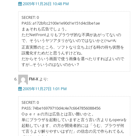
2005年11月26日 10:48 PM
SECRET: 0
PASS: a172bfcc2100e1e90d1e151d4c0be1ae
まぁそれも広告でしょう。
ただNetFrontよりもブラウザ的な不満があがってないの
で、そういうヤツアタリがないのではないかと(=ω=A;
正直実際のところ、ソフトなり立ち上げる時の待ち状態を
誤魔化すためだと思うんすけどね。
だからそういう画面で使う画像を選べたりすればよいので
すが…そういうのはないのかい？
FM-X
より:
2005年11月27日 1:01 PM
SECRET: 0
PASS: 74be16979710d4c4e7c6647856088456
Oｐｅｒａの方は広告とは言い難いかと。
単にブラウザを起動していますと言う言い方よりもoperaを
起動しています、の方が開発者的には「うむ、ブラウザ何
て言うより解りやすいはずだ」の信念の元で作られてるん