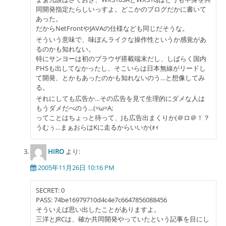
同開発指定たらしいっすよ。どこかのブログだかに書いて
あった。
だからNetFrontやJAVAの仕様なども同じだそうな。
そういう意味で、味ぽんライクな操作性というか感覚があ
るのかも知れない。
特にサンヨーは初のブラウザ搭載端末だし、しばらく国内
PHSも出してなかったし、そこいらは日本無線がリードし
て開発、とかもあったのかも知れないのう…と想像してみ
る。
それにしても広告か…その広告を見て生理的にダメな人は
もうダメだべのう…(=ω=A;
ってことはちょっと待って、Jも広告出まくりか(＠ロ＠！？
うむぅ…まぁおらはKに走るからいいか(ｫｨ
HIRO
より:
2005年11月26日 10:16 PM
SECRET: 0
PASS: 74be16979710d4c4e7c6647856088456
そういえば思い出したことがありますよ。
三洋とJRCは、確か共同開発やっていたという記事を目にし