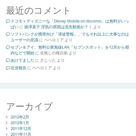
最近のコメント
ドコモ＋ディズニーな「Disney Mobile on docomo」は無料がいっ
ぱい
に
徳澤直子 浮気の原因は流失動画か？！
より
ソフトバンクが携帯向け「津波警報」、でもそれ以上に大事なのは
ユーザーの意識
に
ペペロミア
より
セブン＆アイ、無料公衆無線LAN「セブンスポット」を12月から都
内などで開始
に
名無しの権兵衛
より
あけてました
に
さじった
より
近況報告
に
ペペロミア
より
アーカイブ
2012年2月
2012年1月
2011年12月
2011年11月