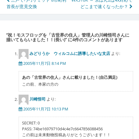
投
首長が意見交換
どこまで速くなったか？
稿
ナ
ビ
“
祝！モスフロッグを「古世界の住人」管理人の川崎悟司さんに
ゲ
描いてもらいました！！(長い)
” に4件のコメントがあります
ー
みどりうか ウィルコムに誘導したいな支店
より:
シ
2005年11月7日 8:14 PM
ョ
あの「古世界の住人」さんに載りました！(自己満足)
ン
この前、本家の方の
川崎悟司
より:
2005年11月7日 10:13 PM
SECRET: 0
PASS: 74be16979710d4c4e7c6647856088456
この前は未来動物投稿ありがとうございます！！