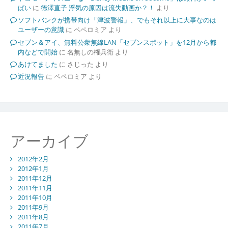
ぱい
に
徳澤直子 浮気の原因は流失動画か？！
より
ソフトバンクが携帯向け「津波警報」、でもそれ以上に大事なのは
ユーザーの意識
に
ペペロミア
より
セブン＆アイ、無料公衆無線LAN「セブンスポット」を12月から都
内などで開始
に
名無しの権兵衛
より
あけてました
に
さじった
より
近況報告
に
ペペロミア
より
アーカイブ
2012年2月
2012年1月
2011年12月
2011年11月
2011年10月
2011年9月
2011年8月
2011年7月