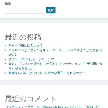
検索
検索
最近の投稿
八戸中心街に防犯カメラ
ウィルコムが「どん引きキャンペーン」…ショボすぎてどん引き(＠
ω＠？
ダイソーの100円ガーデンランプ
東京に『スタミナ源たれ』が買えるアンテナショップ『十和田の食
卓』があるらしい
開館から1年、はっちは中心街の救世主になれるのか？
最近のコメント
ドコモ＋ディズニーな「Disney Mobile on docomo」は無料がいっ