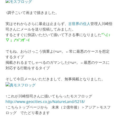
↑調子こいて画まで描きました。
実はそれからさらに暴走は止まらず、
古世界の住人
管理人川崎悟
司さんにメールを送り投稿してみました。
するとすぐに快諾いただいて描いて下さる事になりました
“＼(；
▽； /”ﾊﾞﾝｻﾞｰｲ
でもね、おらけっこう慎重よ(=ω=。←常に最悪のケースを想定
するタイプ
掲載されるまでしゃべるのガマンした(=ω=。←最悪のケースに
対応する行動をするタイプ
そして今日メールいただきまして、無事掲載となりました。
↑これが川崎悟司さんに描いてもらったモスフロッグ
http://www.geocities.co.jp/NatureLand/5218/
↑こちらトップページから 未来（２億年後）＞アジア＞モスフ
ロッグ でたどり着きます