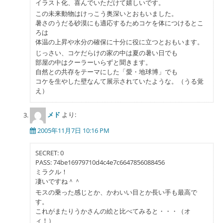
イラスト化、喜んでいただけて嬉しいです。
この未来動物はけっこう奥深いとおもいました。
暑さのうだる砂漠にも適応するためコケを体につけるとこ
ろは
体温の上昇や水分の確保に十分に役に立つとおもいます。
じっさい、コケだらけの家の中は夏の暑い日でも
部屋の中はクーラーいらずと聞きます。
自然との共存をテーマにした「愛・地球博」でも
コケを生やした壁なんて展示されていたような。（うる覚
え）
メド
より:
2005年11月7日 10:16 PM
SECRET: 0
PASS: 74be16979710d4c4e7c6647856088456
ミラクル！
凄いですね＾＾
モスの乗った感じとか、かわいい目とか長い手も最高で
す。
これがまたりうかさんの絵と比べてみると・・・（オ
ィ！）