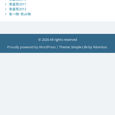
青森県2011
青森県2012
食べ物･飲み物
© 2026 All rights reserved
Proudly powered by WordPress
|
Theme: Simple Life by
Nilambar
.