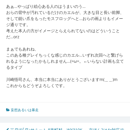
あぁ…やっぱり絵心ある人のはうまいのう…
おらの背中が汚れているだけのカエルが、大きな目と長い前脚、
そして鋭い爪をもったモスフロッグへと…おらの画よりもイメー
ジ通りです。
考えた本人の方がイメージとらえられてないのはどういうこと
だ…orz
まぁでもあれね、
このある種グレイちっくな感じのカエル…いずれ次回へと繋げら
れるようになったかもしれません…(=ω=。←いらない計画も立て
るタイプ
川崎悟司さん、本当に本当にありがとうございますm(＿＿)m
これからもどうぞよろしくです。
妄想あるいは暴走
三戸で｢戸｣サミット 8市町村
WX310K ～ 京ぽん2は4x対応で