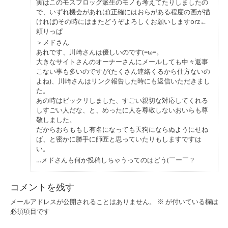
実はこのモスフロッグ派生のモノも考えてたりしましたの
で、いずれ機会があれば(正確にはおらがある程度の画が描
ければ)その時にはまたどうぞよろしくお願いしますorz←
頼りっぱ
＞メドさん
あれです、川崎さんは優しいのです(=ω=。
大きなサイトさんのオーナーさんにメールしても中々返事
こない事も多いのですが(たくさん連絡くるから仕方ないの
よね)、川崎さんはリンク報告した時にも返信いただきまし
た。
あの時はビックリしました、すごい親切な対応してくれる
しすごい人だな、と、めったに人を尊敬しないおいらも尊
敬しました。
だからおらももし有名になっても天狗にならぬようにせね
ば、と密かに勝手に師匠と思っていたりもしますですは
い。
…メドさんも何か投稿しちゃうってのはどう(￣ー￣？
コメントを残す
メールアドレスが公開されることはありません。
※
が付いている欄は
必須項目です