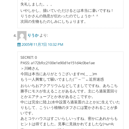
失礼しました。。。
いやしかし、描いていただけるとは本当に凄いですね！
りうかさんの熱意が伝わったのでしょうか＾＾
次回の生物もたのしみにしちょります。
りうか
より:
2005年11月7日 10:32 PM
SECRET: 0
PASS: a172bfcc2100e1e90d1e151d4c0be1ae
＞川崎さん
今回は本当にありがとうございますm(＿＿)m
もう一人興奮して騒いでました(￣～￣←近所迷惑
おらいちおアクアリウムなどしてましてですね、あちこち
勝手にモスが生えることがあるんです。主にろ過装置回り
とかエアチューブとか水があるとこですか。
中には完全に陸上(水中設置ろ過装置の上とか)に生えていた
りもして、こういう植物のタフさには驚かされることが多
いです。
あとコケハウスはすごいらしいっすね、密かにあれからも
ヒントは得てました。見事に見抜かれてましたな(=ω=A;