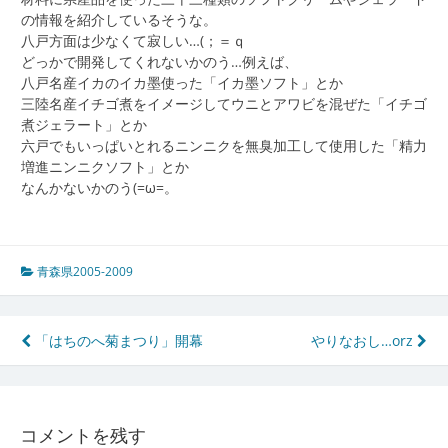
の情報を紹介しているそうな。
八戸方面は少なくて寂しい…(；＝ｑ
どっかで開発してくれないかのう…例えば、
八戸名産イカのイカ墨使った「イカ墨ソフト」とか
三陸名産イチゴ煮をイメージしてウニとアワビを混ぜた「イチゴ
煮ジェラート」とか
六戸でもいっぱいとれるニンニクを無臭加工して使用した「精力
増進ニンニクソフト」とか
なんかないかのう(=ω=。
青森県2005-2009
投
「はちのへ菊まつり」開幕
やりなおし…orz
稿
ナ
コメントを残す
ビ