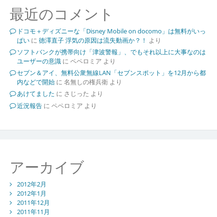
最近のコメント
ドコモ＋ディズニーな「Disney Mobile on docomo」は無料がいっ
ぱい
に
徳澤直子 浮気の原因は流失動画か？！
より
ソフトバンクが携帯向け「津波警報」、でもそれ以上に大事なのは
ユーザーの意識
に
ペペロミア
より
セブン＆アイ、無料公衆無線LAN「セブンスポット」を12月から都
内などで開始
に
名無しの権兵衛
より
あけてました
に
さじった
より
近況報告
に
ペペロミア
より
アーカイブ
2012年2月
2012年1月
2011年12月
2011年11月