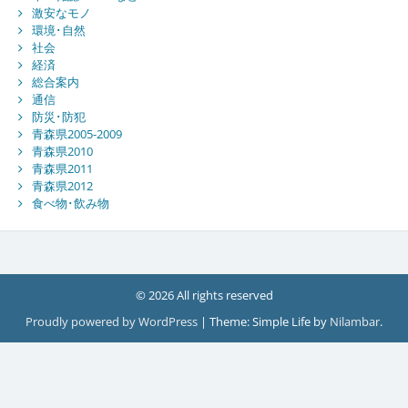
激安なモノ
環境･自然
社会
経済
総合案内
通信
防災･防犯
青森県2005-2009
青森県2010
青森県2011
青森県2012
食べ物･飲み物
© 2026 All rights reserved
Proudly powered by WordPress
|
Theme: Simple Life by
Nilambar
.