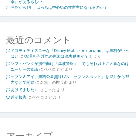
卓』があるらしい
開館から1年、はっちは中心街の救世主になれるのか？
最近のコメント
ドコモ＋ディズニーな「Disney Mobile on docomo」は無料がいっ
ぱい
に
徳澤直子 浮気の原因は流失動画か？！
より
ソフトバンクが携帯向け「津波警報」、でもそれ以上に大事なのは
ユーザーの意識
に
ペペロミア
より
セブン＆アイ、無料公衆無線LAN「セブンスポット」を12月から都
内などで開始
に
名無しの権兵衛
より
あけてました
に
さじった
より
近況報告
に
ペペロミア
より
アーカイブ