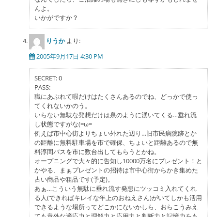
んよ。
いかがですか？
りうか
より:
2005年9月17日 4:30 PM
SECRET: 0
PASS:
職にあぶれて暇だけはたくさんあるのでね、どっかで使っ
てくれないかのう。
いらない無駄な発想だけは泉のように湧いてくる…垂れ流
し状態ですがな(=ω=
例えば市中心街よりちょい外れた辺り…旧市民病院跡とか
の距離に無料駐車場を市で確保、ちょいと距離あるので無
料淳間バスを市に数台出してもらうとかね。
オープニングで大々的に告知し10000万名にプレゼント！と
かやる、まぁプレゼントの招待は市中心街からかき集めた
古い商品や粗品です(予定)。
あぁ…こういう無駄に垂れ流す発想にツッコミ入れてくれ
る人(できればキレイな年上のおねえさん)がいてしかも活用
できるような場所ってどこかにないかしら、おらこうみえ
ても意外な適応力と理解力と応用力と判断力と記憶力をも