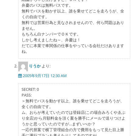
弁慶のバスは無料バスです。
無料でバスを動かす以上、誰を乗せてどこを走ろうが、全
くの自由です。
無料では営業行為と見なされませんので、何ら問題はあり
ません。
もちろん白ナンバーでＯＫです。
しかし考えましたね～、弁慶は！
だてに本業で車関係の仕事をやっている会社だけあります
ね。
りうか
より:
2005年9月17日 12:30 AM
SECRET: 0
PASS:
＞無料でバスを動かす以上、誰を乗せてどこを走ろうが、
全くの自由です。
ム、おらが考えていたのでは登録店(この場合みろくやゑぶ
り全店)から月額料金を頂く案を勝手にメールで送りつけよ
うかと思っていたのですが…まずいべか？
一応代替案で横丁管理組合の方で費用をもって見た目上勝
手に運行プランも考えたりしてるのですが…