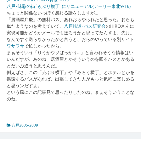
八戸･味彩の街｢ゑぶり横丁｣にリニューアル(デーリー東北9/16)
ちょっと関係ないっぽく感じる話をしますが…
「居酒屋弁慶」の無料バス、あれおらやられたと思った。おらも
似たようなのを考えていて、
八戸鉄道･バス研究会
のHIROさんに
実現可能かどうかメールでも送ろうかと思ってたんすよ、先月。
なんですぐ送らなかったかと言うと、おらのやっている別サイト
ワサワサ
で忙しかったから。
まぁそういう「りうかウソばっかり…」と言われそうな情報はい
いんだすが、あのね、居酒屋とかそういうのを回るバスとかある
とだいぶ違うと思うんだ。
例えばさ、この「ゑぶり横丁」や「みろく横丁」とホテルとかを
循環するバスがあれば、出張してきた人がもっと気軽に楽しめる
と思うンだすよ。
という風にこの記事見て思ったりしたのね。まぁそういうことな
のね。
八戸2005-2009