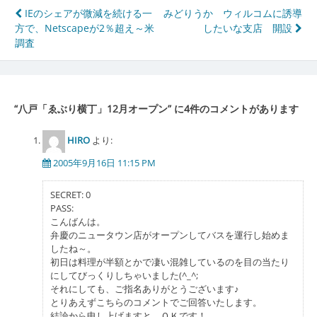
投
IEのシェアが微減を続ける一
みどりうか ウィルコムに誘導
方で、Netscapeが2％超え～米
したいな支店 開設
稿
調査
ナ
ビ
ゲ
“
八戸「ゑぶり横丁」12月オープン
” に4件のコメントがあります
ー
HIRO
より:
シ
2005年9月16日 11:15 PM
ョ
SECRET: 0
ン
PASS:
こんばんは。
弁慶のニュータウン店がオープンしてバスを運行し始めま
したね～。
初日は料理が半額とかで凄い混雑しているのを目の当たり
にしてびっくりしちゃいました(^_^;
それにしても、ご指名ありがとうございます♪
とりあえずこちらのコメントでご回答いたします。
結論から申し上げますと、ＯＫです！