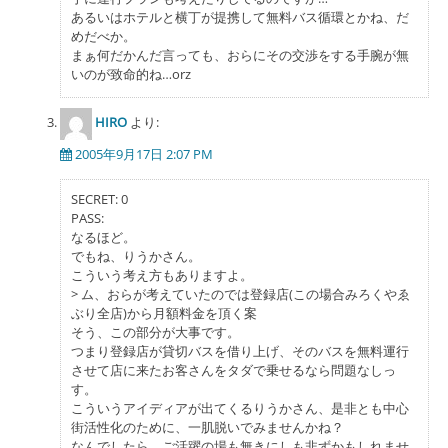
あるいはホテルと横丁が提携して無料バス循環とかね、だ
めだべか。
まぁ何だかんだ言っても、おらにその交渉をする手腕が無
いのが致命的ね…orz
HIRO
より:
2005年9月17日 2:07 PM
SECRET: 0
PASS:
なるほど。
でもね、りうかさん。
こういう考え方もありますよ。
> ム、おらが考えていたのでは登録店(この場合みろくやゑ
ぶり全店)から月額料金を頂く案
そう、この部分が大事です。
つまり登録店が貸切バスを借り上げ、そのバスを無料運行
させて店に来たお客さんをタダで乗せるなら問題なしっ
す。
こういうアイディアが出てくるりうかさん、是非とも中心
街活性化のために、一肌脱いでみませんかね？
なんでしたら、ご活躍の場も無きにしも非ずかもしれませ