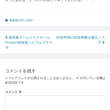
青森県2005-2009
投
超高速ズームとスクロール。
60余年前の出征映像を復元／八
Picselの技術使ったフルブラウ
戸
稿
ザ
ナ
ビ
ゲ
コメントを残す
ー
メールアドレスが公開されることはありません。
※
が付いている欄は
必須項目です
シ
コメント
※
ョ
ン