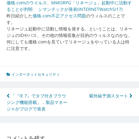
価格.comのウイルス、MMORPG「リネージュ」起動中に活動す
ることが判明 シマンテックが発表(INTERNETWatch5/17)
昨日紹介した
価格.com不正アクセス問題
のウィルスのことで
す。
リネージュ起動中に活動し情報を発する、ということは、リネー
ジュのIDやパス、その他の情報収集が目的のウィルスなのかな。
何にしても価格.comを見ていてリネージュをやっている人は特
に注意です。
インターネットセキュリティ
投
「『IE 7』でタブ付きブラウ
紫外線予測スタート
ジング機能搭載」，製品マネー
稿
ジャがブログで発表
ナ
ビ
ゲ
コメントを残す