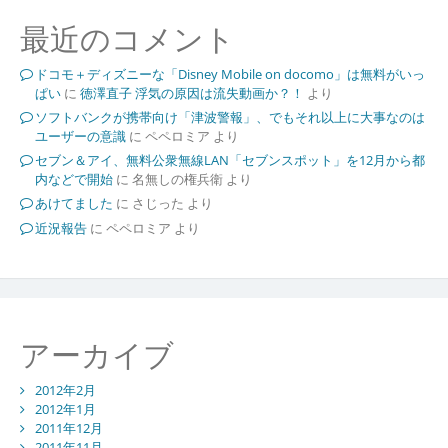
最近のコメント
ドコモ＋ディズニーな「Disney Mobile on docomo」は無料がいっ
ぱい
に
徳澤直子 浮気の原因は流失動画か？！
より
ソフトバンクが携帯向け「津波警報」、でもそれ以上に大事なのは
ユーザーの意識
に
ペペロミア
より
セブン＆アイ、無料公衆無線LAN「セブンスポット」を12月から都
内などで開始
に
名無しの権兵衛
より
あけてました
に
さじった
より
近況報告
に
ペペロミア
より
アーカイブ
2012年2月
2012年1月
2011年12月
2011年11月