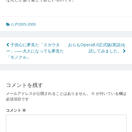
八戸2005-2009
投
子供心に夢見た「スカウタ
おらもOpera8.0正式版(英語)を
ー」――大人になっても夢見た
試してみました。
稿
「モノクル」
ナ
ビ
ゲ
コメントを残す
ー
メールアドレスが公開されることはありません。
※
が付いている欄は
必須項目です
シ
コメント
※
ョ
ン