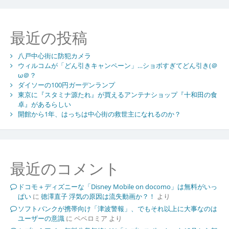
最近の投稿
八戸中心街に防犯カメラ
ウィルコムが「どん引きキャンペーン」…ショボすぎてどん引き(＠
ω＠？
ダイソーの100円ガーデンランプ
東京に『スタミナ源たれ』が買えるアンテナショップ『十和田の食
卓』があるらしい
開館から1年、はっちは中心街の救世主になれるのか？
最近のコメント
ドコモ＋ディズニーな「Disney Mobile on docomo」は無料がいっ
ぱい
に
徳澤直子 浮気の原因は流失動画か？！
より
ソフトバンクが携帯向け「津波警報」、でもそれ以上に大事なのは
ユーザーの意識
に
ペペロミア
より