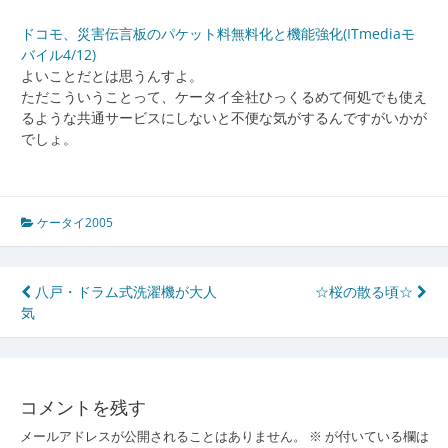
ドコモ、災害伝言板のパケット料無料化と機能強化(ITmediaモ
バイル4/12)
よいことだとは思うんすよ。
ただこういうことって、ケータイ全社ひっくるめて何処でも使え
るような共通サービスにしないと不便な気がするんですがいかが
でしょ。
ケータイ2005
投
八戸・ドラム式洗濯機が大人
☆桜の散る頃☆
気
稿
ナ
ビ
コメントを残す
ゲ
メールアドレスが公開されることはありません。
※
が付いている欄は