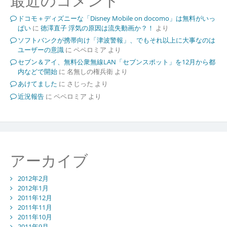
最近のコメント
ドコモ＋ディズニーな「Disney Mobile on docomo」は無料がいっ
ぱい
に
徳澤直子 浮気の原因は流失動画か？！
より
ソフトバンクが携帯向け「津波警報」、でもそれ以上に大事なのは
ユーザーの意識
に
ペペロミア
より
セブン＆アイ、無料公衆無線LAN「セブンスポット」を12月から都
内などで開始
に
名無しの権兵衛
より
あけてました
に
さじった
より
近況報告
に
ペペロミア
より
アーカイブ
2012年2月
2012年1月
2011年12月
2011年11月
2011年10月
2011年9月