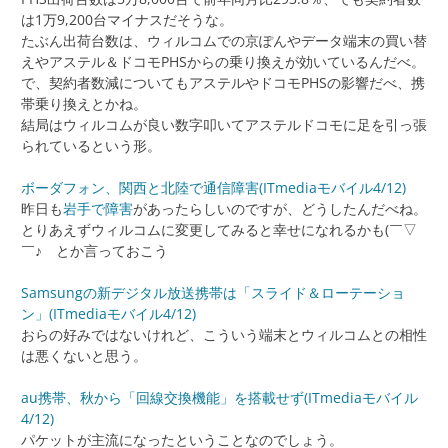
は1万9,200台マイナスだそうな。
たぶん出荷台数は、ウィルコムでの京ぽんやデータ端末の買い替
えやアステル＆ドコモPHSからの乗り換えが効いているんだべ。
で、契約者数減についてもアステルやドコモPHSの影響だべ、携
帯乗り換えとかね。
結局はウィルコムが良い数字叩いてアステルドコモに足を引っ張
られているという形。
ボーダフォン、関西と北陸で通信障害(ITmediaモバイル4/12)
昨日も
岩手で障害
があったらしいのですが、どうしたんだべね。
とりあえずウィルコムに変更してみると幸せになれるかも(￣▽
￣♪ とか言っておこう
Samsungの新デジタル放送携帯は「スライド＆ローテーショ
ン」(ITmediaモバイル4/12)
おらの好みではないけれど、こういう端末とウィルコムとの相性
は悪くないと思う。
au携帯、秋から「回線交換機能」を搭載せず(ITmediaモバイル
4/12)
パケットが主流になったということなのでしょう。