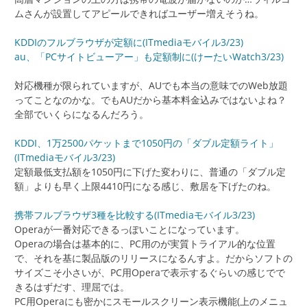
ムさんが設置してアピールできればユーザー増えそうね。
KDDIのフルブラウザが定額に(ITmediaモバイル3/23)
au、「PCサイトビューアー」も定額制に(けーたいWatch3/23)
対応機種が限られていますが、AUでも本当の意味でのWeb放題
ってことなのかな。でもAUだから基本料金込みではないよね？
全部でいくらになるんだろう。
KDDI、1万2500パケットまで1050円の「ダブル定額ライト」
(ITmediaモバイル3/23)
定額最低支払額を1050円に下げた変わりに、普通の「ダブル定
額」よりも早く上限4410円になる感じ、敷居を下げたのね。
携帯フルブラウザ3種を比較する(ITmediaモバイル3/23)
Operaが一番対応できるっぽいことになっています。
Operaの場合は基本的に、PC用のが実質トライアル的な位置
で、それを基に製品版のリリースになるんすよ。だからソフトの
サイズこそ小さいが、PC用Operaで表示するぐらいの感じでで
きるはずだす、理屈では。
PC用Operaにも密かにスモールスクリーン表示機能(上のメニュ