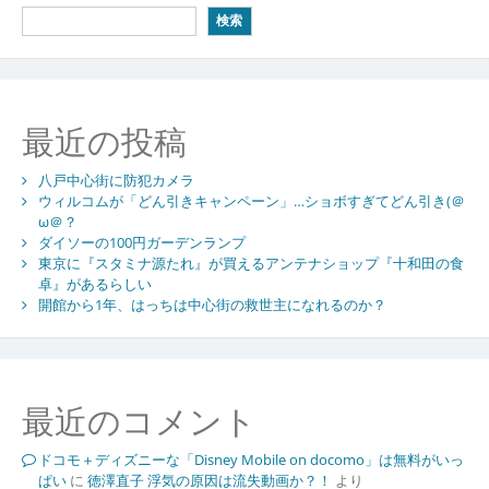
検索
最近の投稿
八戸中心街に防犯カメラ
ウィルコムが「どん引きキャンペーン」…ショボすぎてどん引き(＠
ω＠？
ダイソーの100円ガーデンランプ
東京に『スタミナ源たれ』が買えるアンテナショップ『十和田の食
卓』があるらしい
開館から1年、はっちは中心街の救世主になれるのか？
最近のコメント
ドコモ＋ディズニーな「Disney Mobile on docomo」は無料がいっ
ぱい
に
徳澤直子 浮気の原因は流失動画か？！
より