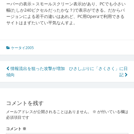
ーバーの表示＞スモールスクリーン表示)があり、PCでも小さい
幅(たしか240ピクセルだったかな？)で表示ができる。だからバ
ージョンによる若干の違いはあれど、PC用Operaで利用できる
サイトはまずたいてい平気なんすよ。
ケータイ2005
投
情報流出を狙った攻撃が増加
ひさしぶりに「さくさく」に日
傾向
記
稿
ナ
ビ
コメントを残す
ゲ
メールアドレスが公開されることはありません。
※
が付いている欄は
ー
必須項目です
シ
コメント
※