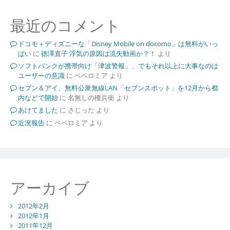
最近のコメント
ドコモ＋ディズニーな「Disney Mobile on docomo」は無料がいっ
ぱい
に
徳澤直子 浮気の原因は流失動画か？！
より
ソフトバンクが携帯向け「津波警報」、でもそれ以上に大事なのは
ユーザーの意識
に
ペペロミア
より
セブン＆アイ、無料公衆無線LAN「セブンスポット」を12月から都
内などで開始
に
名無しの権兵衛
より
あけてました
に
さじった
より
近況報告
に
ペペロミア
より
アーカイブ
2012年2月
2012年1月
2011年12月