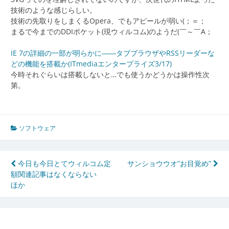
技術のような感じらしい。
技術の先取りをしまくるOpera、でもアピールが弱い(；＝；
まるで今までのDDIポケット(現ウィルコム)のようだ(￣～￣A；
IE 7の詳細の一部が明らかに――タブブラウザやRSSリーダーな
どの機能を搭載か(ITmediaエンタープライズ3/17)
今時それぐらいは搭載しないと…でも使うかどうかは操作性次
第。
ソフトウェア
投
今日も今日とてウィルコム定
サンショウウオ”お目覚め”
額関連記事はなくならない
稿
ほか
ナ
ビ