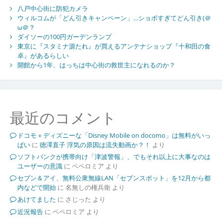
八戸中心街に防犯カメラ
ウィルコムが「どん引きキャンペーン」…ショボすぎてどん引き(＠
ω＠？
ダイソーの100円ガーデンランプ
東京に『スタミナ源たれ』が買えるアンテナショップ『十和田の食
卓』があるらしい
開館から1年、はっちは中心街の救世主になれるのか？
最近のコメント
ドコモ＋ディズニーな「Disney Mobile on docomo」は無料がいっ
ぱい
に
徳澤直子 浮気の原因は流失動画か？！
より
ソフトバンクが携帯向け「津波警報」、でもそれ以上に大事なのは
ユーザーの意識
に
ペペロミア
より
セブン＆アイ、無料公衆無線LAN「セブンスポット」を12月から都
内などで開始
に
名無しの権兵衛
より
あけてました
に
さじった
より
近況報告
に
ペペロミア
より