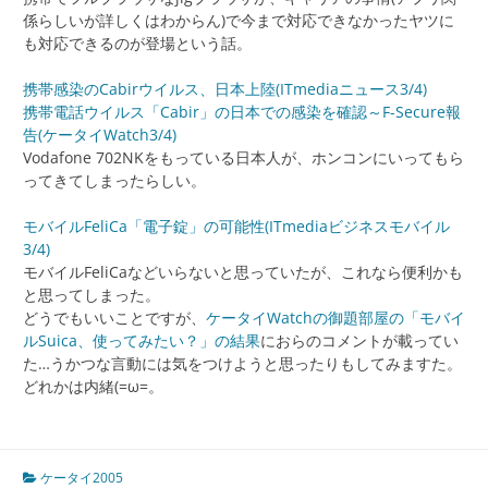
係らしいが詳しくはわからん)で今まで対応できなかったヤツに
も対応できるのが登場という話。
携帯感染のCabirウイルス、日本上陸(ITmediaニュース3/4)
携帯電話ウイルス「Cabir」の日本での感染を確認～F-Secure報
告(ケータイWatch3/4)
Vodafone 702NKをもっている日本人が、ホンコンにいってもら
ってきてしまったらしい。
モバイルFeliCa「電子錠」の可能性(ITmediaビジネスモバイル
3/4)
モバイルFeliCaなどいらないと思っていたが、これなら便利かも
と思ってしまった。
どうでもいいことですが、
ケータイWatchの御題部屋の「モバイ
ルSuica、使ってみたい？」の結果
におらのコメントが載ってい
た…うかつな言動には気をつけようと思ったりもしてみますた。
どれかは内緒(=ω=。
ケータイ2005