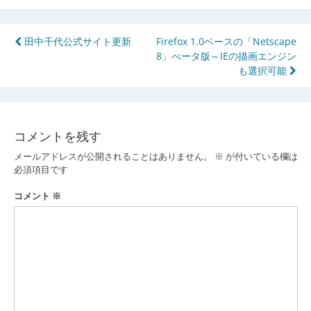
投
田中千代公式サイト更新
Firefox 1.0ベースの「Netscape
8」べータ版～IEの描画エンジン
稿
も選択可能
ナ
ビ
ゲ
コメントを残す
ー
メールアドレスが公開されることはありません。
※
が付いている欄は
必須項目です
シ
コメント
※
ョ
ン