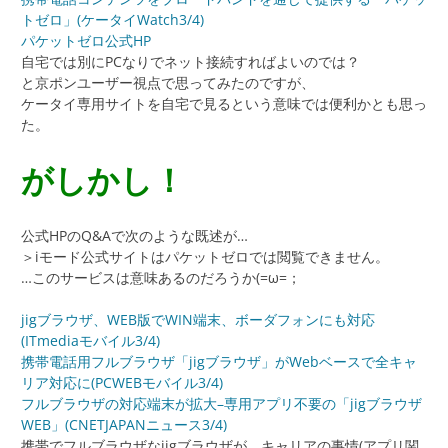
トゼロ」(ケータイWatch3/4)
パケットゼロ公式HP
自宅では別にPCなりでネット接続すればよいのでは？
と京ポンユーザー視点で思ってみたのですが、
ケータイ専用サイトを自宅で見るという意味では便利かとも思っ
た。
がしかし！
公式HPのQ&Aで次のような既述が…
＞iモード公式サイトはパケットゼロでは閲覧できません。
…このサービスは意味あるのだろうか(=ω=；
jigブラウザ、WEB版でWIN端末、ボーダフォンにも対応
(ITmediaモバイル3/4)
携帯電話用フルブラウザ「jigブラウザ」がWebベースで全キャ
リア対応に(PCWEBモバイル3/4)
フルブラウザの対応端末が拡大–専用アプリ不要の「jigブラウザ
WEB」(CNETJAPANニュース3/4)
携帯でフルブラウザなjigブラウザが、キャリアの事情(アプリ関