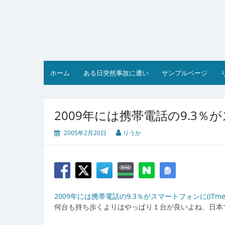
コ
ン
テ
ン
ツ
へ
ス
ホーム
ある日突然事故に遭い
サンプルページ
キ
ッ
プ
2009年には携帯電話の9.3
2005年2月20日
りうか
2009年には携帯電話の9.3％がスマートフォンに(ITmed
何台も持ち歩くよりはやっぱり１台が良いよね、日本