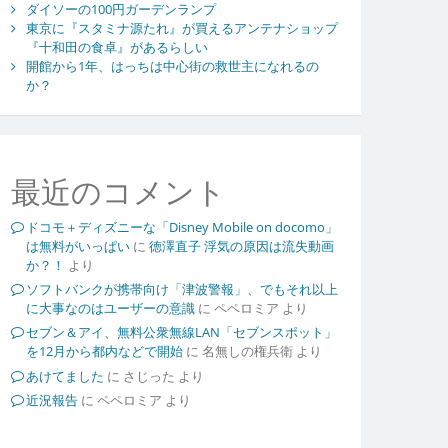
ダイソーの100円ガーデンランプ
東京に『スタミナ源たれ』が買えるアンテナショップ
『十和田の食卓』があるらしい
開館から1年、はっちは中心街の救世主になれるの
か？
最近のコメント
ドコモ＋ディズニーな「Disney Mobile on docomo」
は無料がいっぱい
に
徳澤直子 浮気の原因は流失動画
か？！
より
ソフトバンクが携帯向け「津波警報」、でもそれ以上
に大事なのはユーザーの意識
に
ペペロミア
より
セブン＆アイ、無料公衆無線LAN「セブンスポット」
を12月から都内などで開始
に
名無しの権兵衛
より
あけてました
に
さじった
より
近況報告
に
ペペロミア
より