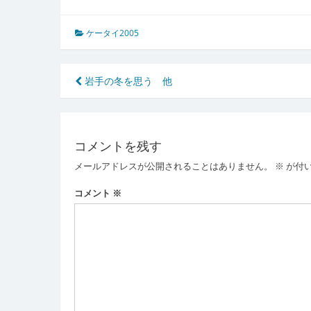
ケータイ2005
投
岩手の冬を思う 他
稿
ナ
コメントを残す
ビ
メールアドレスが公開されることはありません。
※
が付
ゲ
ー
コメント
※
シ
ョ
ン