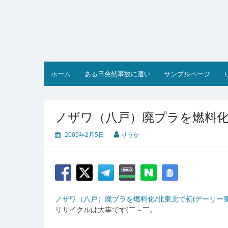
コ
ン
テ
ン
ツ
へ
ス
ホーム
ある日突然事故に遭い
サンプルページ
キ
ッ
プ
ノザワ（八戸）廃プラを燃料化
2005年2月5日
りうか
ノザワ（八戸）廃プラを燃料化/北東北で初(デーリー東北
リサイクルは大事です(￣～￣。