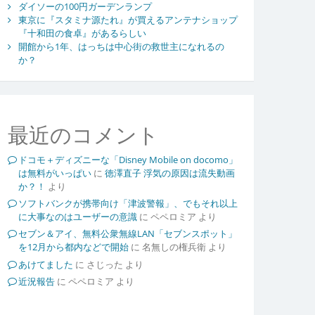
ダイソーの100円ガーデンランプ
東京に『スタミナ源たれ』が買えるアンテナショップ
『十和田の食卓』があるらしい
開館から1年、はっちは中心街の救世主になれるの
か？
最近のコメント
ドコモ＋ディズニーな「Disney Mobile on docomo」
は無料がいっぱい
に
徳澤直子 浮気の原因は流失動画
か？！
より
ソフトバンクが携帯向け「津波警報」、でもそれ以上
に大事なのはユーザーの意識
に
ペペロミア
より
セブン＆アイ、無料公衆無線LAN「セブンスポット」
を12月から都内などで開始
に
名無しの権兵衛
より
あけてました
に
さじった
より
近況報告
に
ペペロミア
より