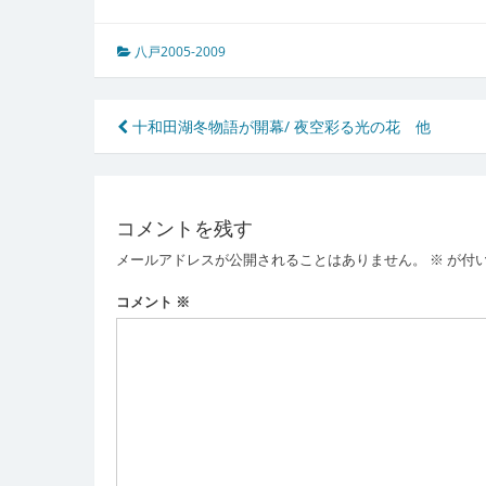
八戸2005-2009
投
十和田湖冬物語が開幕/ 夜空彩る光の花 他
稿
ナ
コメントを残す
ビ
メールアドレスが公開されることはありません。
※
が付
ゲ
ー
コメント
※
シ
ョ
ン