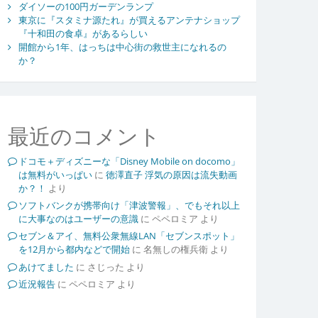
ダイソーの100円ガーデンランプ
東京に『スタミナ源たれ』が買えるアンテナショップ
『十和田の食卓』があるらしい
開館から1年、はっちは中心街の救世主になれるの
か？
最近のコメント
ドコモ＋ディズニーな「Disney Mobile on docomo」
は無料がいっぱい
に
徳澤直子 浮気の原因は流失動画
か？！
より
ソフトバンクが携帯向け「津波警報」、でもそれ以上
に大事なのはユーザーの意識
に
ペペロミア
より
セブン＆アイ、無料公衆無線LAN「セブンスポット」
を12月から都内などで開始
に
名無しの権兵衛
より
あけてました
に
さじった
より
近況報告
に
ペペロミア
より